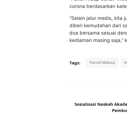
corona berdasarkan kate
“Selain jalur medis, kit
diberi kemudahan dari s
doa bersama sesuai deng
kediaman masing saja,” ka
Tags:
Parosil Mabsus
V
Sosialsiasi Naskah Ak
Pembub