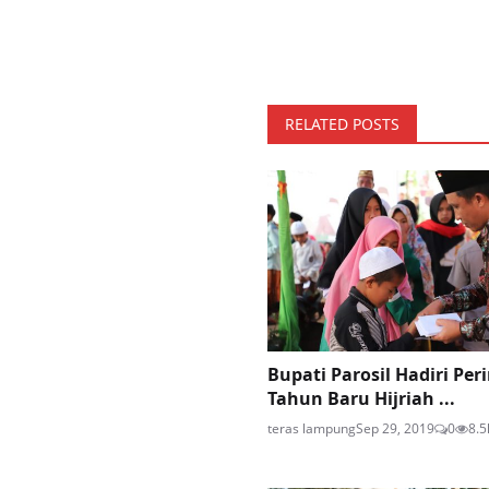
RELATED POSTS
Bupati Parosil Hadiri Pe
Tahun Baru Hijriah ...
teras lampung
Sep 29, 2019
0
8.5