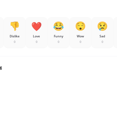
Dislike
Love
Funny
Wow
Sad
0
0
0
0
0
g