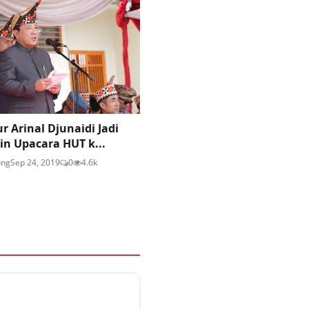
 Arinal Djunaidi Jadi
n Upacara HUT k...
ung
Sep 24, 2019
0
4.6k