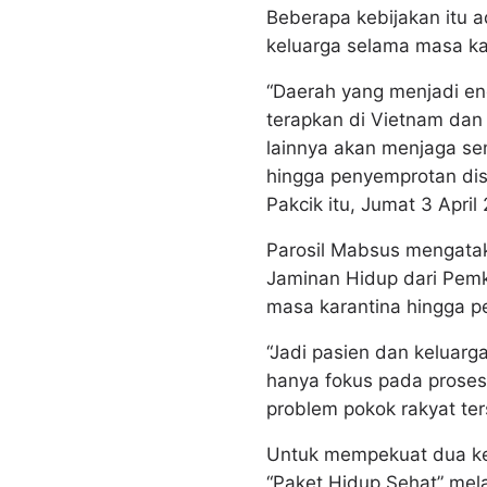
Beberapa kebijakan itu a
keluarga selama masa kar
“Daerah yang menjadi ende
terapkan di Vietnam dan
lainnya akan menjaga s
hingga penyemprotan disi
Pakcik itu, Jumat 3 April
Parosil Mabsus mengata
Jaminan Hidup dari Pemk
masa karantina hingga 
“Jadi pasien dan keluar
hanya fokus pada proses 
problem pokok rakyat ters
Untuk mempekuat dua keb
“Paket Hidup Sehat” mela