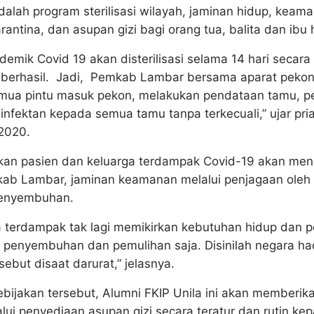
dalah program sterilisasi wilayah, jaminan hidup, keam
antina, dan asupan gizi bagi orang tua, balita dan ibu 
mik Covid 19 akan disterilisasi selama 14 hari secara ru
 berhasil. Jadi, Pemkab Lambar bersama aparat pekon, 
emua pintu masuk pekon, melakukan pendataan tamu, p
nfektan kepada semua tamu tanpa terkecuali,” ujar pri
 2020.
kan pasien dan keluarga terdampak Covid-19 akan me
ab Lambar, jaminan keamanan melalui penjagaan oleh p
penyembuhan.
ga terdampak tak lagi memikirkan kebutuhan hidup dan 
penyembuhan dan pemulihan saja. Disinilah negara hadi
ebut disaat darurat,” jelasnya.
ijakan tersebut, Alumni FKIP Unila ini akan memberik
lui penyediaan asupan gizi secara teratur dan rutin ke