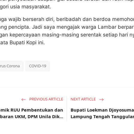
gori usia masyarakat.
a juga wajib berserah diri, beribadah dan berdoa memoho
ang pencipta. Jadi saya mengajak warga Lambar berpart
an kepercayaan masing-masing serentak setiap hari ny
ta Bupati Kopi ini.
irus Corona
COVID-19
PREVIOUS ARTICLE
NEXT ARTICLE
ademik RUU Pembentukan dan
Bupati Loekman Djoyosuma
aran UKM, DPM Unila Dik...
Lampung Tengah Tanggulan