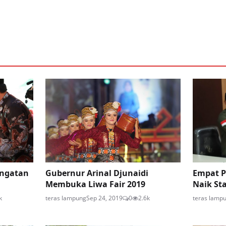
ringatan
Gubernur Arinal Djunaidi
Empat P
Membuka Liwa Fair 2019
Naik Sta
k
teras lampung
Sep 24, 2019
0
2.6k
teras lamp