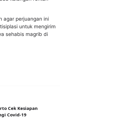
n agar perjuangan ini
isiplasi untuk mengirim
a sehabis magrib di
rto Cek Kesiapan
gi Covid-19