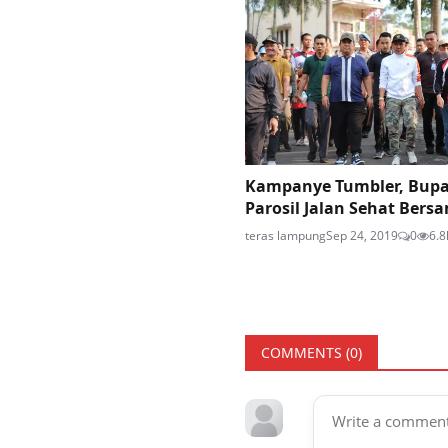
Kampanye Tumbler, Bupa
Parosil Jalan Sehat Bersa
teras lampung
Sep 24, 2019
0
6.8
COMMENTS (
0
)