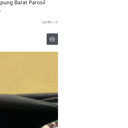
mpung Barat Parosil
.
0
6.1k