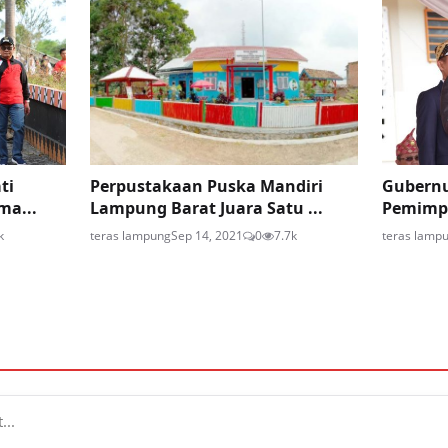
ti
Perpustakaan Puska Mandiri
Gubernur
ma...
Lampung Barat Juara Satu ...
Pemimpi
k
teras lampung
Sep 14, 2021
0
7.7k
teras lamp