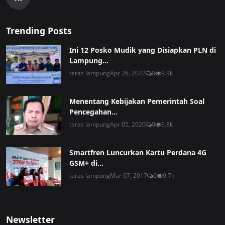
Trending Posts
Ini 12 Posko Mudik yang Disiapkan PLN di
Lampung...
teras lampung
Apr 26, 2022
0
9.9k
Menentang Kebijakan Pemerintah Soal
Pencegahan...
teras lampung
Apr 05, 2020
0
9.8k
Smartfren Luncurkan Kartu Perdana 4G
GSM+ di...
teras lampung
Mar 07, 2017
0
9.7k
Newsletter