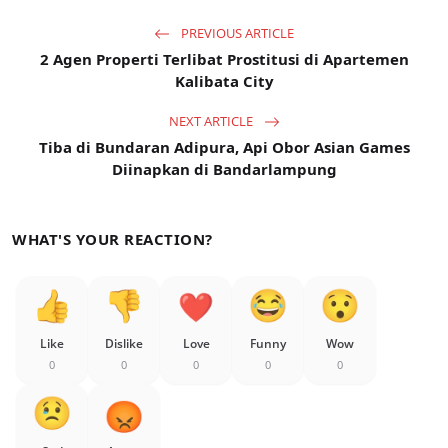
PREVIOUS ARTICLE
2 Agen Properti Terlibat Prostitusi di Apartemen
Kalibata City
NEXT ARTICLE
Tiba di Bundaran Adipura, Api Obor Asian Games
Diinapkan di Bandarlampung
WHAT'S YOUR REACTION?
Like
Dislike
Love
Funny
Wow
0
0
0
0
0