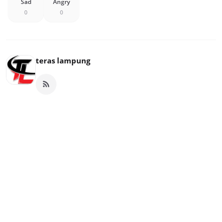
Sad
Angry
0
0
teras lampung