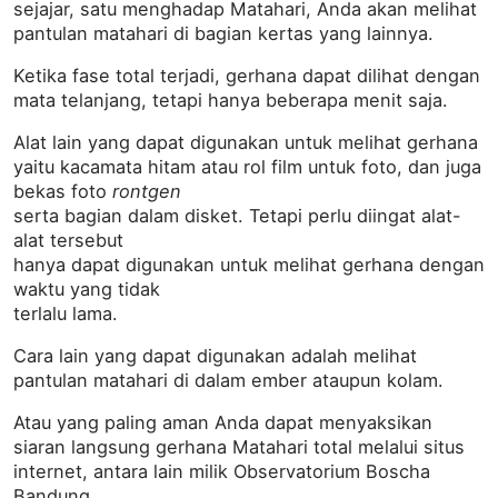
sejajar, satu menghadap Matahari, Anda akan melihat
pantulan matahari di bagian kertas yang lainnya.
Ketika fase total terjadi, gerhana dapat dilihat dengan
mata telanjang, tetapi hanya beberapa menit saja.
Alat lain yang dapat digunakan untuk melihat gerhana
yaitu kacamata hitam atau rol film untuk foto, dan juga
bekas foto
rontgen
serta bagian dalam disket. Tetapi perlu diingat alat-
alat tersebut
hanya dapat digunakan untuk melihat gerhana dengan
waktu yang tidak
terlalu lama.
Cara lain yang dapat digunakan adalah melihat
pantulan matahari di dalam ember ataupun kolam.
Atau yang paling aman Anda dapat menyaksikan
siaran langsung gerhana Matahari total melalui situs
internet, antara lain milik Observatorium Boscha
Bandung.