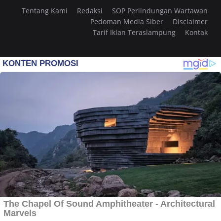
Tentang Kami
Redaksi
SOP Perlindungan Wartawan
Pedoman Media Siber
Disclaimer
Tarif Iklan Teraslampung
Kontak