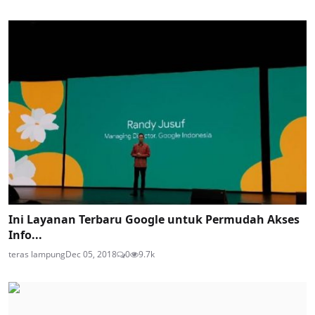
Ini Layanan Terbaru Google untuk Permudah Akses
Info...
teras lampung
Dec 05, 2018
0
9.7k