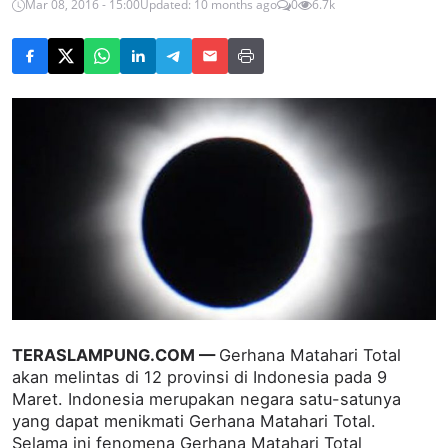
Mar 08, 2016 - 15:00
Updated: 10 months ago
0
6.7k
TERASLAMPUNG.COM —
Gerhana Matahari Total
akan melintas di 12 provinsi di Indonesia pada 9
Maret. Indonesia merupakan negara satu-satunya
yang dapat menikmati Gerhana Matahari Total.
Selama ini fenomena Gerhana Matahari Total