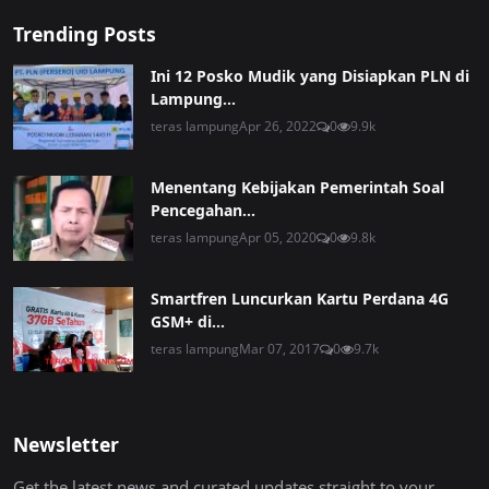
Trending Posts
Ini 12 Posko Mudik yang Disiapkan PLN di
Lampung...
teras lampung
Apr 26, 2022
0
9.9k
Menentang Kebijakan Pemerintah Soal
Pencegahan...
teras lampung
Apr 05, 2020
0
9.8k
Smartfren Luncurkan Kartu Perdana 4G
GSM+ di...
teras lampung
Mar 07, 2017
0
9.7k
Newsletter
Get the latest news and curated updates straight to your