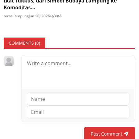
Ikat Tukkus, dari Simbol Budaya Lampung ke
Komoditas...
teras lampung
Jun 18, 2026
0
5
COMMENTS (
0
)
Post Comment