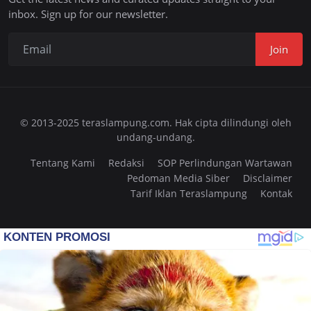
inbox. Sign up for our newsletter.
Join
© 2013-2025 teraslampung.com. Hak cipta dilindungi oleh
undang-undang.
Tentang Kami
Redaksi
SOP Perlindungan Wartawan
Pedoman Media Siber
Disclaimer
Tarif Iklan Teraslampung
Kontak