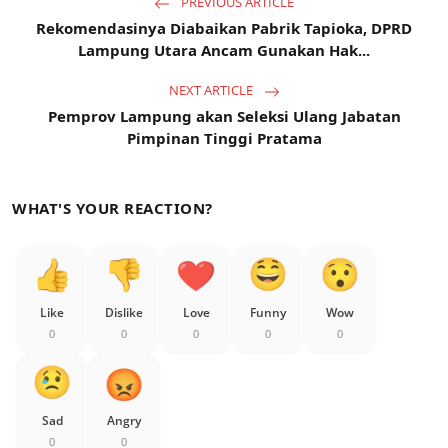
PREVIOUS ARTICLE
Rekomendasinya Diabaikan Pabrik Tapioka, DPRD
Lampung Utara Ancam Gunakan Hak...
NEXT ARTICLE
Pemprov Lampung akan Seleksi Ulang Jabatan
Pimpinan Tinggi Pratama
WHAT'S YOUR REACTION?
Like
Dislike
Love
Funny
Wow
0
0
0
0
0
Sad
Angry
0
0