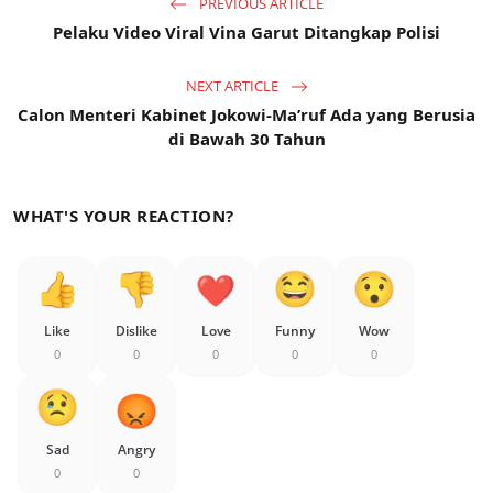
PREVIOUS ARTICLE
Pelaku Video Viral Vina Garut Ditangkap Polisi
NEXT ARTICLE
Calon Menteri Kabinet Jokowi-Ma’ruf Ada yang Berusia
di Bawah 30 Tahun
WHAT'S YOUR REACTION?
Like
Dislike
Love
Funny
Wow
0
0
0
0
0
Sad
Angry
0
0