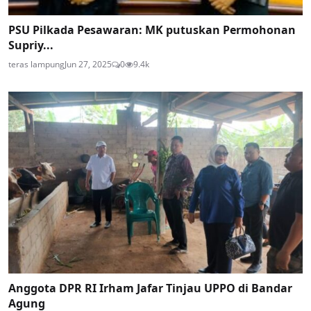
PSU Pilkada Pesawaran: MK putuskan Permohonan
Supriy...
teras lampung
Jun 27, 2025
0
9.4k
Anggota DPR RI Irham Jafar Tinjau UPPO di Bandar
Agung