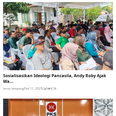
Sosialisasikan Ideologi Pancasila, Andy Roby Ajak
Wa...
teras lampung
Feb 11, 2025
0
4.3k