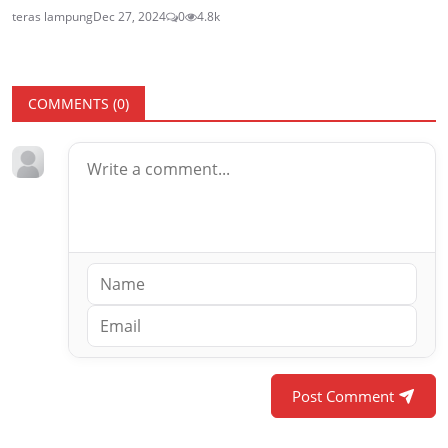
teras lampung
Dec 27, 2024
0
4.8k
COMMENTS (
0
)
Post Comment