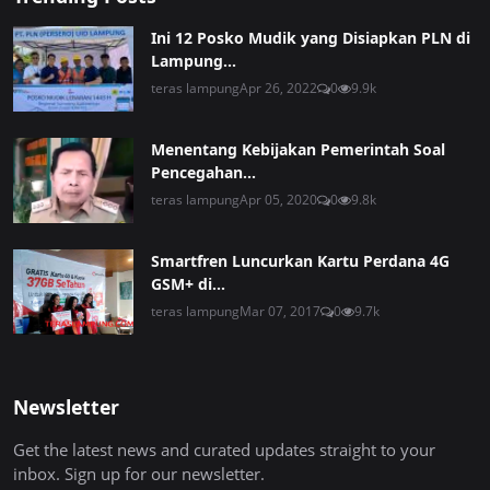
Ini 12 Posko Mudik yang Disiapkan PLN di
Lampung...
teras lampung
Apr 26, 2022
0
9.9k
Menentang Kebijakan Pemerintah Soal
Pencegahan...
teras lampung
Apr 05, 2020
0
9.8k
Smartfren Luncurkan Kartu Perdana 4G
GSM+ di...
teras lampung
Mar 07, 2017
0
9.7k
Newsletter
Get the latest news and curated updates straight to your
inbox. Sign up for our newsletter.