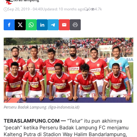
Sep 20, 2019 - 04:40
Updated: 10 months ago
0
4.7k
Perseru Badak Lampung. (liga-indonesia.id)
TERASLAMPUNG.COM —
“Telur” itu pun akhirnya
“pecah” ketika Perseru Badak Lampung FC menjamu
Kalteng Putra di Stadion Way Halim Bandarlampung,