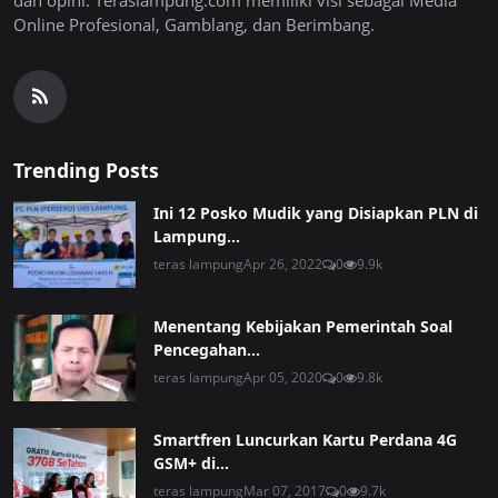
Online Profesional, Gamblang, dan Berimbang.
Trending Posts
Ini 12 Posko Mudik yang Disiapkan PLN di
Lampung...
teras lampung
Apr 26, 2022
0
9.9k
Menentang Kebijakan Pemerintah Soal
Pencegahan...
teras lampung
Apr 05, 2020
0
9.8k
Smartfren Luncurkan Kartu Perdana 4G
GSM+ di...
teras lampung
Mar 07, 2017
0
9.7k