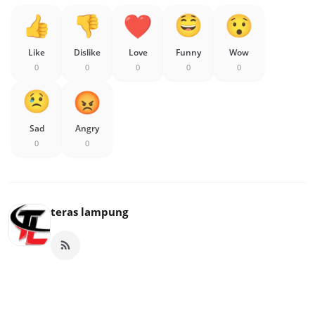
Like
Dislike
Love
Funny
Wow
0
0
0
0
0
Sad
Angry
0
0
teras lampung