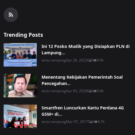
Trending Posts
Ini 12 Posko Mudik yang Disiapkan PLN di
Lampung...
teras lampung
Apr 26, 2022
0
9.9k
Menentang Kebijakan Pemerintah Soal
Pencegahan...
teras lampung
Apr 05, 2020
0
9.8k
Smartfren Luncurkan Kartu Perdana 4G
GSM+ di...
teras lampung
Mar 07, 2017
0
9.7k