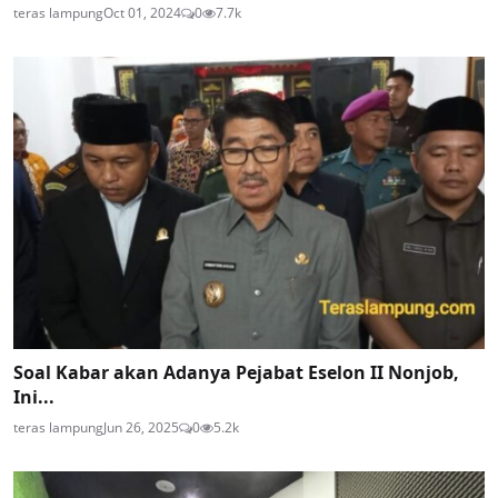
teras lampung
Oct 01, 2024
0
7.7k
Soal Kabar akan Adanya Pejabat Eselon II Nonjob,
Ini...
teras lampung
Jun 26, 2025
0
5.2k