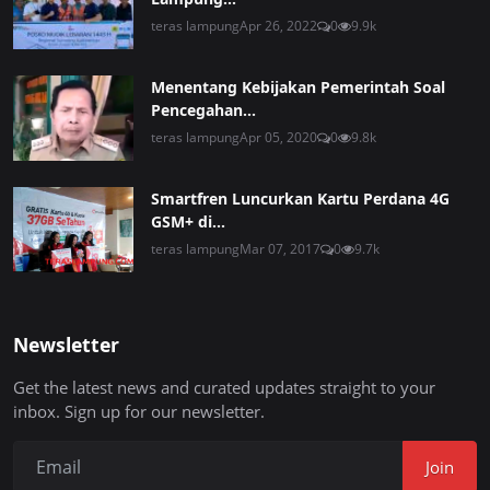
teras lampung
Apr 26, 2022
0
9.9k
Menentang Kebijakan Pemerintah Soal
Pencegahan...
teras lampung
Apr 05, 2020
0
9.8k
Smartfren Luncurkan Kartu Perdana 4G
GSM+ di...
teras lampung
Mar 07, 2017
0
9.7k
Newsletter
Get the latest news and curated updates straight to your
inbox. Sign up for our newsletter.
Join