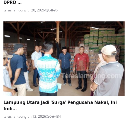
DPRD ...
teras lampung
Jul 20, 2026
0
96
Lampung Utara Jadi 'Surga' Pengusaha Nakal, Ini
Indi...
teras lampung
Jun 12, 2026
0
434