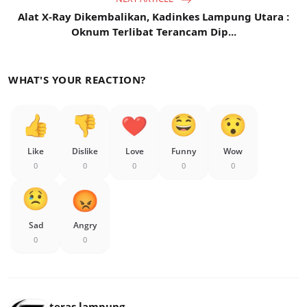
Alat X-Ray Dikembalikan, Kadinkes Lampung Utara :
Oknum Terlibat Terancam Dip...
WHAT'S YOUR REACTION?
Like
Dislike
Love
Funny
Wow
0
0
0
0
0
Sad
Angry
0
0
teras lampung