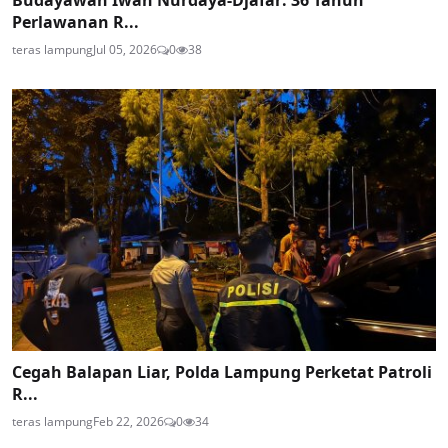
Perlawanan R...
teras lampung
Jul 05, 2026
0
38
Cegah Balapan Liar, Polda Lampung Perketat Patroli
R...
teras lampung
Feb 22, 2026
0
34