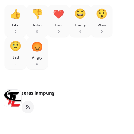
Like
Dislike
Love
Funny
Wow
0
0
0
0
0
Sad
Angry
0
0
teras lampung