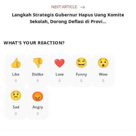
NEXT ARTICLE
Langkah Strategis Gubernur Hapus Uang Komite
Sekolah, Dorong Deflasi di Provi...
WHAT'S YOUR REACTION?
Like
Dislike
Love
Funny
Wow
0
0
0
0
0
Sad
Angry
0
0