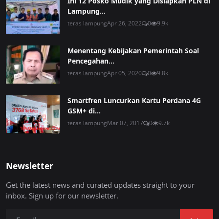
Ini 12 Posko Mudik yang Disiapkan PLN di
Lampung...
teras lampung
Apr 26, 2022
0
9.9k
Menentang Kebijakan Pemerintah Soal
Pencegahan...
teras lampung
Apr 05, 2020
0
9.8k
Smartfren Luncurkan Kartu Perdana 4G
GSM+ di...
teras lampung
Mar 07, 2017
0
9.7k
Newsletter
Get the latest news and curated updates straight to your
inbox. Sign up for our newsletter.