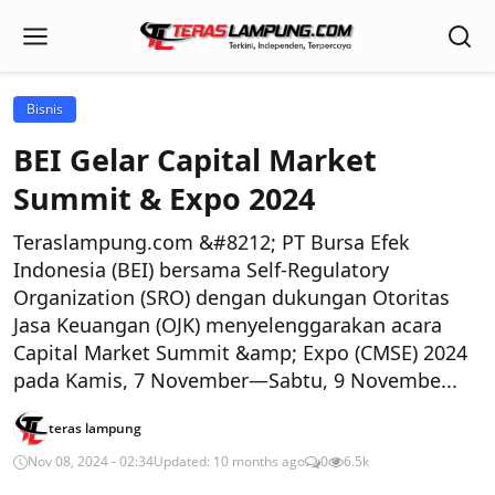
Bisnis
BEI Gelar Capital Market
Summit & Expo 2024
Teraslampung.com &#8212; PT Bursa Efek
Indonesia (BEI) bersama Self-Regulatory
Organization (SRO) dengan dukungan Otoritas
Jasa Keuangan (OJK) menyelenggarakan acara
Capital Market Summit &amp; Expo (CMSE) 2024
pada Kamis, 7 November—Sabtu, 9 Novembe...
teras lampung
Nov 08, 2024 - 02:34
Updated: 10 months ago
0
6.5k