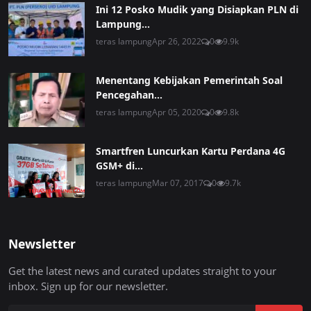
Ini 12 Posko Mudik yang Disiapkan PLN di
Lampung...
teras lampung
Apr 26, 2022
0
9.9k
Menentang Kebijakan Pemerintah Soal
Pencegahan...
teras lampung
Apr 05, 2020
0
9.8k
Smartfren Luncurkan Kartu Perdana 4G
GSM+ di...
teras lampung
Mar 07, 2017
0
9.7k
Newsletter
Get the latest news and curated updates straight to your
inbox. Sign up for our newsletter.