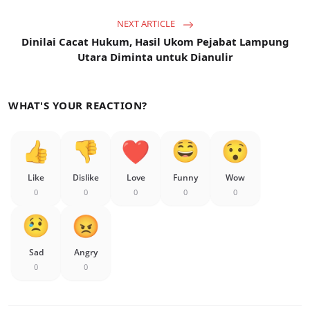
NEXT ARTICLE
Dinilai Cacat Hukum, Hasil Ukom Pejabat Lampung
Utara Diminta untuk Dianulir
WHAT'S YOUR REACTION?
Like
Dislike
Love
Funny
Wow
0
0
0
0
0
Sad
Angry
0
0