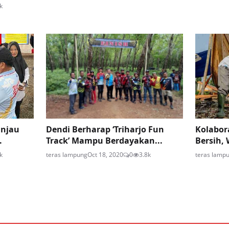
k
injau
Dendi Berharap ‘Triharjo Fun
Kolabor
.
Track’ Mampu Berdayakan...
Bersih, 
k
teras lampung
Oct 18, 2020
0
3.8k
teras lamp