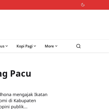
sus
Kopi Pagi
More
ng Pacu
hona mengajak Ikatan
omi di Kabupaten
ini publik...