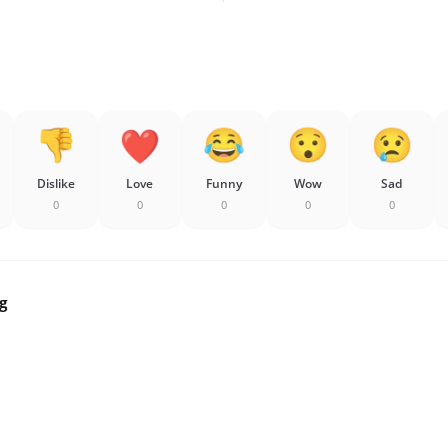
Dislike
Love
Funny
Wow
Sad
0
0
0
0
0
g