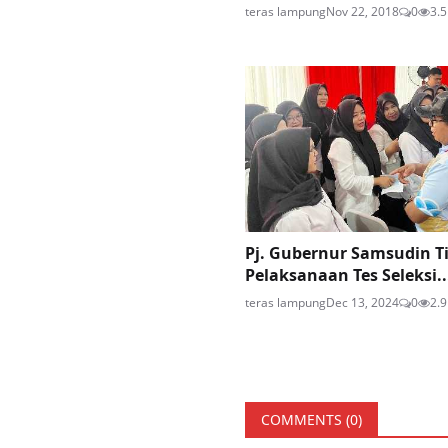
teras lampung
Nov 22, 2018
0
3.5
Pj. Gubernur Samsudin T
Pelaksanaan Tes Seleksi..
teras lampung
Dec 13, 2024
0
2.9
COMMENTS (
0
)