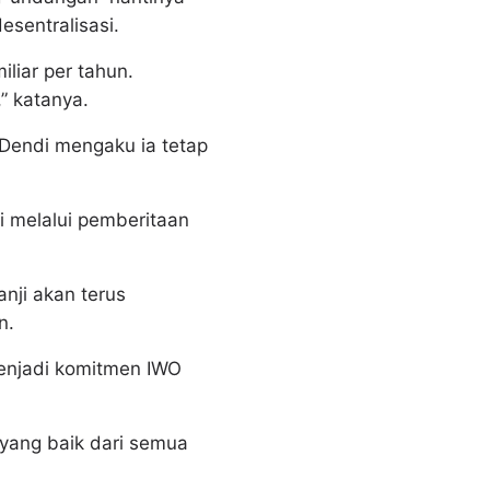
sentralisasi.
liar per tahun.
” katanya.
 Dendi mengaku ia tetap
 melalui pemberitaan
nji akan terus
n.
enjadi komitmen IWO
i yang baik dari semua
.