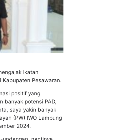
engajak Ikatan
di Kabupaten Pesawaran.
asi positif yang
n banyak potensi PAD,
ata, saya yakin banyak
ilayah (PW) IWO Lampung
tember 2024.
g-undangan nantinya