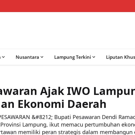
m
Nusantara
Lampung Terkini
Liputan Khu
sawaran Ajak IWO Lampu
an Ekonomi Daerah
SAWARAN &#8212; Bupati Pesawaran Dendi Ramad
 Provinsi Lampung, ikut memacu pertumbuhan ekon
awan memiliki peran strategis dalam membangun op