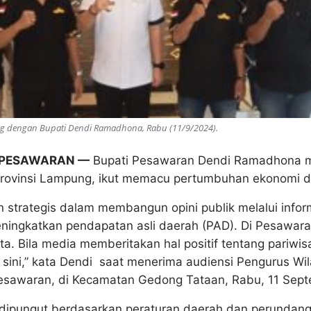
g dengan Bupati Dendi Ramadhona, Rabu (11/9/2024).
 PESAWARAN —
Bupati Pesawaran Dendi Ramadhona m
Provinsi Lampung, ikut memacu pertumbuhan ekonomi 
 strategis dalam membangun opini publik melalui inform
ningkatkan pendapatan asli daerah (PAD). Di Pesawara
ta. Bila media memberitakan hal positif tentang pariwis
 sini,” kata Dendi saat menerima audiensi Pengurus W
Pesawaran, di Kecamatan Gedong Tataan, Rabu, 11 Sep
dipungut berdasarkan peraturan daerah dan perundan