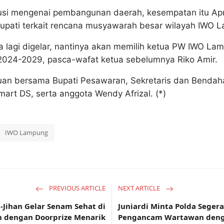
skusi mengenai pembangunan daerah, kesempatan itu Ap
pati terkait rencana musyawarah besar wilayah IWO 
 lagi digelar, nantinya akan memilih ketua PW IWO Lamp
2024-2029, pasca-wafat ketua sebelumnya Riko Amir.
uan bersama Bupati Pesawaran, Sekretaris dan Bendah
art DS, serta anggota Wendy Afrizal. (*)
IWO Lampung
PREVIOUS ARTICLE
NEXT ARTICLE
-Jihan Gelar Senam Sehat di
Juniardi Minta Polda Seger
 dengan Doorprize Menarik
Pengancam Wartawan dengan