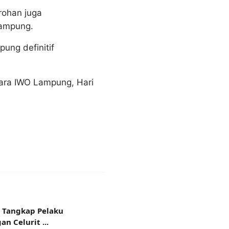
rohan juga
Lampung.
ung definitif
ara IWO Lampung, Hari
a Tangkap Pelaku
 Celurit ...