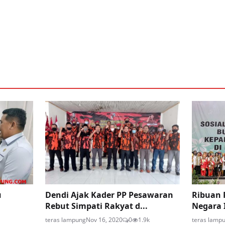
u
Dendi Ajak Kader PP Pesawaran
Ribuan 
Rebut Simpati Rakyat d...
Negara I
teras lampung
Nov 16, 2020
0
1.9k
teras lamp