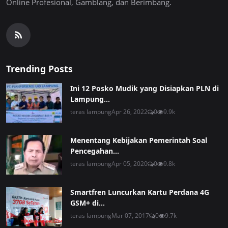
Online Profesional, Gamblang, dan Berimbang.
Trending Posts
Ini 12 Posko Mudik yang Disiapkan PLN di
Lampung...
teras lampung
Apr 26, 2022
0
9.9k
Menentang Kebijakan Pemerintah Soal
Pencegahan...
teras lampung
Apr 05, 2020
0
9.8k
Smartfren Luncurkan Kartu Perdana 4G
GSM+ di...
teras lampung
Mar 07, 2017
0
9.7k