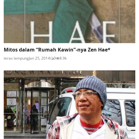
Mitos dalam “Rumah Kawin”-nya Zen Hae*
teras lampung
Jan 25, 2014
0
8.9k