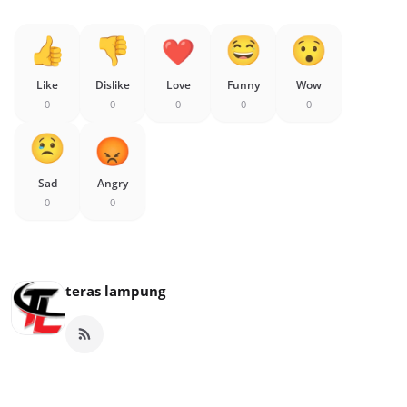
Like
Dislike
Love
Funny
Wow
0
0
0
0
0
Sad
Angry
0
0
teras lampung