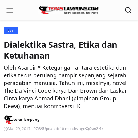
Esai
Dialektika Sastra, Etika dan
Ketuhanan
Oleh Asarpin* Ketegangan antara estetika dan
etika terus berulang hampir sepanjang sejarah
peradaban manusia. Tahun ini, misalnya, novel
The Da Vinci Code karya Dan Brown dan Laskar
Cinta karya Ahmad Dhani (pimpinan Group
Dewa), menuai kontroversi. K...
teras lampung
Mar 29, 2017 - 07:39
Updated: 10 months ago
0
2.4k