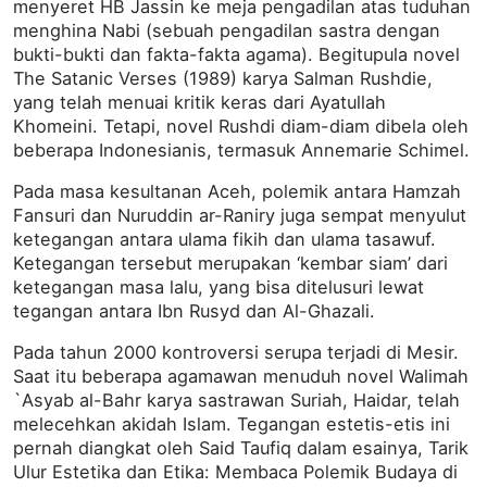
menyeret HB Jassin ke meja pengadilan atas tuduhan
menghina Nabi (sebuah pengadilan sastra dengan
bukti-bukti dan fakta-fakta agama). Begitupula novel
The Satanic Verses (1989) karya Salman Rushdie,
yang telah menuai kritik keras dari Ayatullah
Khomeini. Tetapi, novel Rushdi diam-diam dibela oleh
beberapa Indonesianis, termasuk Annemarie Schimel.
Pada masa kesultanan Aceh, polemik antara Hamzah
Fansuri dan Nuruddin ar-Raniry juga sempat menyulut
ketegangan antara ulama fikih dan ulama tasawuf.
Ketegangan tersebut merupakan ‘kembar siam’ dari
ketegangan masa lalu, yang bisa ditelusuri lewat
tegangan antara Ibn Rusyd dan Al-Ghazali.
Pada tahun 2000 kontroversi serupa terjadi di Mesir.
Saat itu beberapa agamawan menuduh novel Walimah
`Asyab al-Bahr karya sastrawan Suriah, Haidar, telah
melecehkan akidah Islam. Tegangan estetis-etis ini
pernah diangkat oleh Said Taufiq dalam esainya, Tarik
Ulur Estetika dan Etika: Membaca Polemik Budaya di