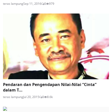
teras lampung
Sep 11, 2016
0
979
Pendaran dan Pengendapan Nilai-Nilai “Cinta”
dalam T...
teras lampung
Jul 20, 2015
0
8.6k