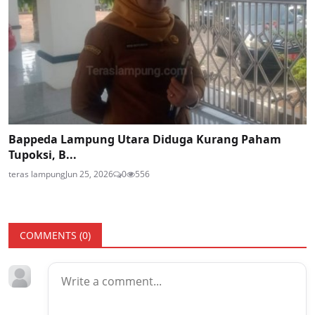
Bappeda Lampung Utara Diduga Kurang Paham
Tupoksi, B...
teras lampung
Jun 25, 2026
0
556
COMMENTS (
0
)