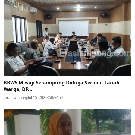
BBWS Mesuji Sekampung Diduga Serobot Tanah
Warga, DP...
teras lampung
Jul 15, 2026
0
154