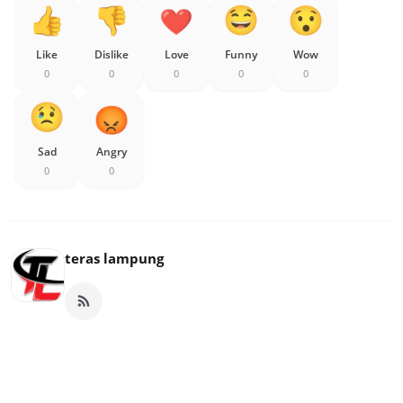
Like
Dislike
Love
Funny
Wow
0
0
0
0
0
Sad
Angry
0
0
teras lampung