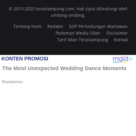
© 2013-2025 teraslampung.com. Hak cipta dilindungi oleh
undang-undang.
Tentang Kami
Redaksi
SOP Perlindungan Wartawan
Pedoman Media Siber
Disclaimer
Tarif Iklan Teraslampung
Kontak