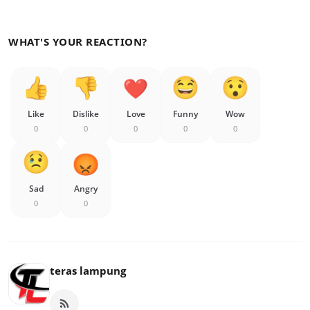
WHAT'S YOUR REACTION?
Like
Dislike
Love
Funny
Wow
0
0
0
0
0
Sad
Angry
0
0
teras lampung