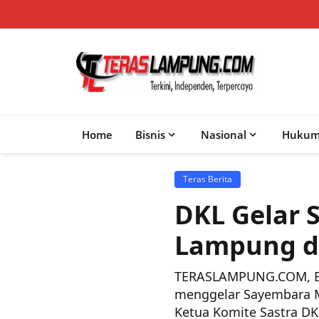
Home
Bisnis
Nasional
Huku
Teras Berita
DKL Gelar 
Lampung da
TERASLAMPUNG.COM, B
menggelar Sayembara Me
Ketua Komite Sastra DK