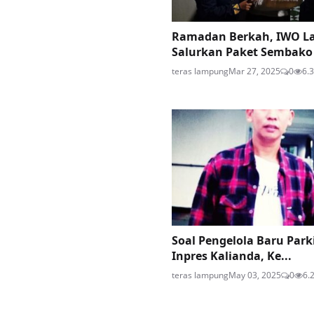
Ramadan Berkah, IWO 
Salurkan Paket Sembako “
teras lampung
Mar 27, 2025
0
6.
Soal Pengelola Baru Park
Inpres Kalianda, Ke...
teras lampung
May 03, 2025
0
6.