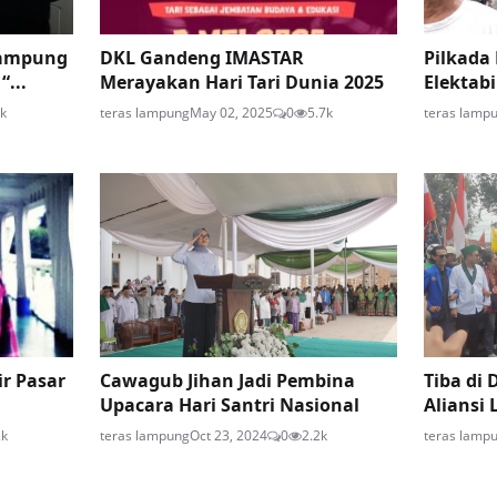
Lampung
DKL Gandeng IMASTAR
Pilkada
...
Merayakan Hari Tari Dunia 2025
Elektabi
3k
teras lampung
May 02, 2025
0
5.7k
teras lamp
ir Pasar
Cawagub Jihan Jadi Pembina
Tiba di
Upacara Hari Santri Nasional
Aliansi
2k
teras lampung
Oct 23, 2024
0
2.2k
teras lamp