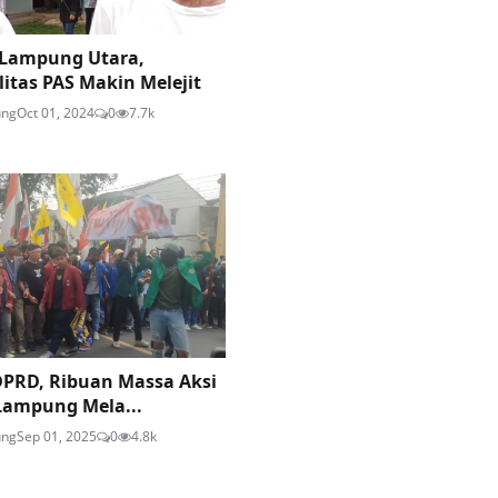
 Lampung Utara,
litas PAS Makin Melejit
ung
Oct 01, 2024
0
7.7k
 DPRD, Ribuan Massa Aksi
 Lampung Mela...
ung
Sep 01, 2025
0
4.8k