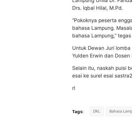
Lampung Unila Dr. Farid
Drs. Iqbal Hilal, M.Pd.
“Pokoknya peserta enggak
bahasa Lampung. Masalah
bahasa Lampung,” tegas 
Untuk Dewan Juri lomba 
Yulden Erwin dan Dosen 
Selain itu, naskah puis
esai ke surel esai sastr
rl
Tags:
DKL
Bahasa Lam