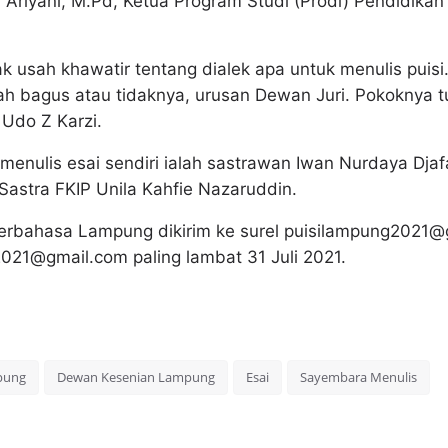
a Ariyani, M.Pd, Ketua Program Studi (Prodi) Pendidik
 usah khawatir tentang dialek apa untuk menulis puisi
 bagus atau tidaknya, urusan Dewan Juri. Pokoknya t
Udo Z Karzi.
menulis esai sendiri ialah sastrawan Iwan Nurdaya Dja
Sastra FKIP Unila Kahfie Nazaruddin.
i berbahasa Lampung dikirim ke surel puisilampung202
a2021@gmail.com paling lambat 31 Juli 2021.
pung
Dewan Kesenian Lampung
Esai
Sayembara Menulis