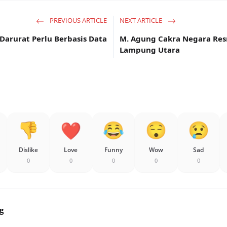
PREVIOUS ARTICLE
NEXT ARTICLE
Darurat Perlu Berbasis Data
M. Agung Cakra Negara Res
Lampung Utara
Dislike
Love
Funny
Wow
Sad
0
0
0
0
0
g