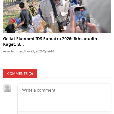
Geliat Ekonomi IDS Sumatra 2026: Ikhsanudin
Kaget, B...
teras lampung
May 23, 2026
0
14
COMMENTS (
0
)