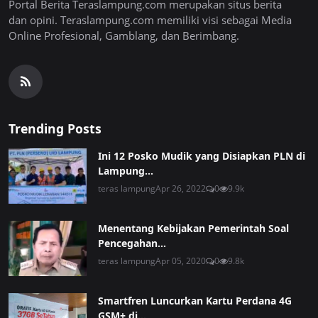
Portal Berita Teraslampung.com merupakan situs berita
dan opini. Teraslampung.com memiliki visi sebagai Media
Online Profesional, Gamblang, dan Berimbang.
Trending Posts
Ini 12 Posko Mudik yang Disiapkan PLN di
Lampung...
teras lampung
Apr 26, 2022
0
9.9k
Menentang Kebijakan Pemerintah Soal
Pencegahan...
teras lampung
Apr 05, 2020
0
9.8k
Smartfren Luncurkan Kartu Perdana 4G
GSM+ di...