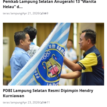
Pemkab Lampung Selatan Anugerahi 13 “Wanita
Helau” d...
teras lampung
Apr 21, 2026
0
9
PDBI Lampung Selatan Resmi Dipimpin Hendry
Kurniawan
teras lampung
Apr 23, 2026
0
11