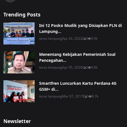
Trending Posts
Ini 12 Posko Mudik yang Disiapkan PLN di
Lampung...
teras lampung
Apr 26, 2022
0
9.9k
Menentang Kebijakan Pemerintah Soal
Pencegahan...
teras lampung
Apr 05, 2020
0
9.8k
Smartfren Luncurkan Kartu Perdana 4G
GSM+ di...
teras lampung
Mar 07, 2017
0
9.7k
Newsletter