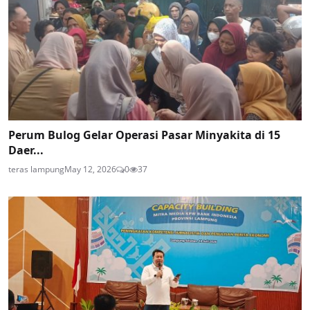
Perum Bulog Gelar Operasi Pasar Minyakita di 15
Daer...
teras lampung
May 12, 2026
0
37