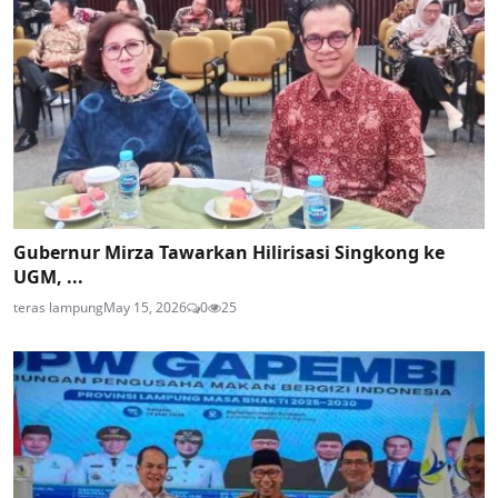
Gubernur Mirza Tawarkan Hilirisasi Singkong ke
UGM, ...
teras lampung
May 15, 2026
0
25