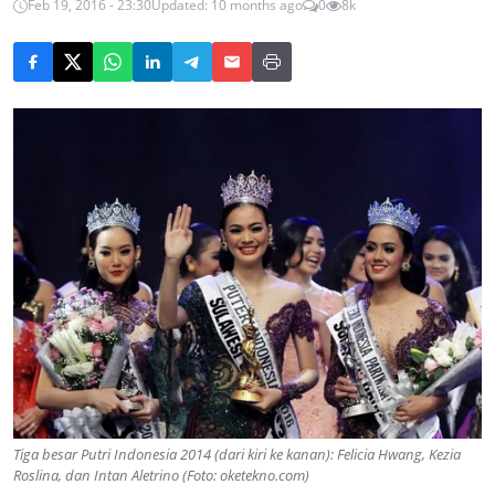
Feb 19, 2016 - 23:30
Updated: 10 months ago
0
8k
Tiga besar Putri Indonesia 2014 (dari kiri ke kanan): Felicia Hwang, Kezia
Roslina, dan Intan Aletrino (Foto: oketekno.com)