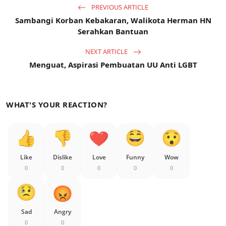
PREVIOUS ARTICLE
Sambangi Korban Kebakaran, Walikota Herman HN
Serahkan Bantuan
NEXT ARTICLE
Menguat, Aspirasi Pembuatan UU Anti LGBT
WHAT'S YOUR REACTION?
Like
Dislike
Love
Funny
Wow
0
0
0
0
0
Sad
Angry
0
0