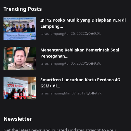
Trending Posts
Ini 12 Posko Mudik yang Disiapkan PLN di
Lampung...
teras lampung
Apr 26, 2022
0
9.9k
Menentang Kebijakan Pemerintah Soal
Pencegahan...
teras lampung
Apr 05, 2020
0
9.8k
Smartfren Luncurkan Kartu Perdana 4G
GSM+ di...
teras lampung
Mar 07, 2017
0
9.7k
Newsletter
Get the latest news and curated updates straight to your