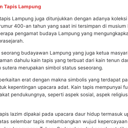
in Tapis Lampung
tapis Lampung juga ditunjukkan dengan adanya koleksi 
mur 400-an tahun yang saat ini tersimpan di musium 
beberapa pengamat budaya Lampung yang mengungkapk
rasejarah.
l, seorang budayawan Lampung yang juga ketua masyar
aman dahulu kain tapis yang terbuat dari kain tenun d
 sutera merupakan simbol status seseorang.
i berkaitan erat dengan makna simbolis yang terdapat 
uk kepentingan upacara adat. Kain tapis mempunyai f
at pendukungnya, seperti aspek sosial, aspek religius
n tapis lazim dipakai pada upacara daur hidup termasuk
 atas selembar tapis melambangkan wujud kepercayaa