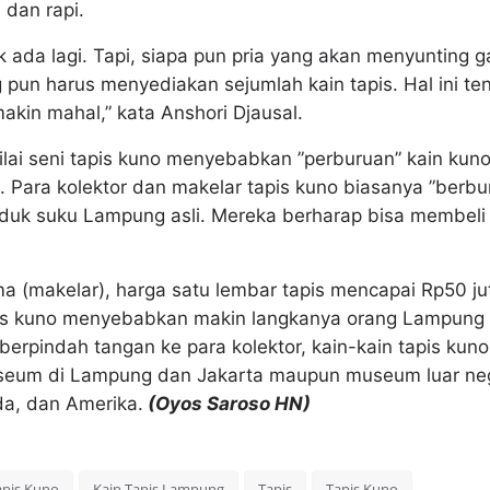
 dan rapi.
ak ada lagi. Tapi, siapa pun pria yang akan menyunting
g pun harus menyediakan sejumlah kain tapis. Hal ini t
makin mahal,” kata Anshori Djausal.
ilai seni tapis kuno menyebabkan ”perburuan” kain kun
ni. Para kolektor dan makelar tapis kuno biasanya ”berb
uk suku Lampung asli. Mereka berharap bisa membeli 
ama (makelar), harga satu lembar tapis mencapai Rp50 ju
s kuno menyebabkan makin langkanya orang Lampung as
 berpindah tangan ke para kolektor, kain-kain tapis kun
eum di Lampung dan Jakarta maupun museum luar negeri
da, dan Amerika.
(Oyos Saroso HN)
apis Kuno
Kain Tapis Lampung
Tapis
Tapis Kuno