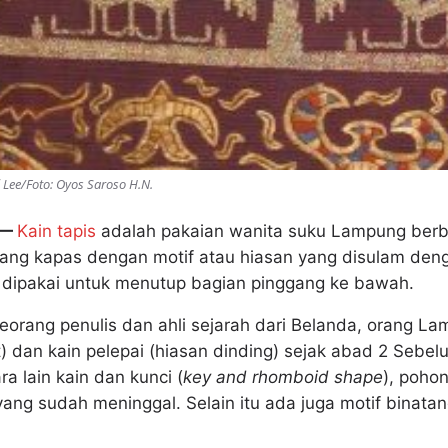
i Lee/Foto: Oyos Saroso H.N.
 —
Kain tapis
adalah pakaian wanita suku Lampung berb
nang kapas dengan motif atau hiasan yang disulam de
s dipakai untuk menutup bagian pinggang ke bawah.
eorang penulis dan ahli sejarah dari Belanda, orang L
) dan kain pelepai (hiasan dinding) sejak abad 2 Sebel
ra lain kain dan kunci (
key and rhomboid shape
), poho
yang sudah meninggal. Selain itu ada juga motif binatan