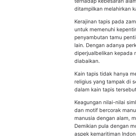
terhadap kebesaran alam
ditampilkan melahirkan kar
Kerajinan tapis pada za
untuk memenuhi kepenting
penyambutan tamu pentin
lain. Dengan adanya per
diperjualbelikan kepada m
diabaikan.
Kain tapis tidak hanya m
religius yang tampak di 
dalam kain tapis tersebu
Keagungan nilai-nilai sim
dan motif bercorak manus
manusia dengan alam, m
Demikian pula dengan mo
aspek kemaritiman Indo