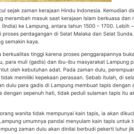
ncul sejak zaman kerajaan Hindu Indonesia. Kemudian d
ng merambah masuk saat kerajaan Islam berkuasa dan 
t (India) ke Lampung, antara tahun 1500 – 1700. Lebih 
i proses perdagangan di Selat Malaka dan Selat Sund
ng semakin kaya.
 berkualitas tinggi karena proses penggarapannya buk
lu, para muli (gadis) dan ibu-ibu masyarakat Lampung
untut oleh kebutuhan adat. Pada zaman dulu, perempuan
idak memiliki kepekaan perasaan. Sebab itulah, di sel
n dulu para gadis di Lampung membuat tapis dengan 
 dengan sepenuh hati, tidak peduli sulaman tapis itu 
orang wanita tidak mempunyai kain tapis, ia akan diku
Lampung umumnya pandai menyulam kain tapis untuk te
mpung zaman dulu akan dinilai berbudi pekerti luhur j