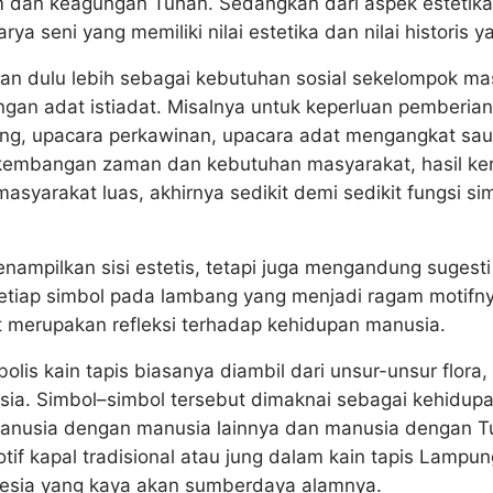
 dan keagungan Tuhan. Sedangkan dari aspek estetika,
ya seni yang memiliki nilai estetika dan nilai historis ya
man dulu lebih sebagai kebutuhan sosial sekelompok 
an adat istiadat. Misalnya untuk keperluan pemberian 
g, upacara perkawinan, upacara adat mengangkat saud
kembangan zaman dan kebutuhan masyarakat, hasil kera
asyarakat luas, akhirnya sedikit demi sedikit fungsi sim
enampilkan sisi estetis, tetapi juga mengandung sugesti
setiap simbol pada lambang yang menjadi ragam motifny
t merupakan refleksi terhadap kehidupan manusia.
bolis kain tapis biasanya diambil dari unsur-unsur flora
ia. Simbol–simbol tersebut dimaknai sebagai kehidupan
anusia dengan manusia lainnya dan manusia dengan Tu
tif kapal tradisional atau jung dalam kain tapis Lamp
nesia yang kaya akan sumberdaya alamnya.