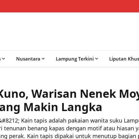
m
Nusantara
Lampung Terkini
Liputan Khu
 Kuno, Warisan Nenek M
ang Makin Langka
12; Kain tapis adalah pakaian wanita suku Lamp
ri tenunan benang kapas dengan motif atau hiasan 
g perak. Kain tapis dipakai untuk menutup bagian p