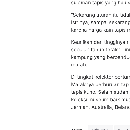
sulaman tapis yang halus
“Sekarang aturan itu tid
istrinya, sampai sekaran
karena harga kain tapis 
Keunikan dan tingginya n
sepuluh tahun terakhir i
kampung yang berpendud
murah.
Di tingkat kolektor pert
Maraknya perburuan tapi
tapis kuno. Selain sudah
koleksi museum baik mus
Jerman, Australia, Belan
Tags:
Kain Tapis
Kain T