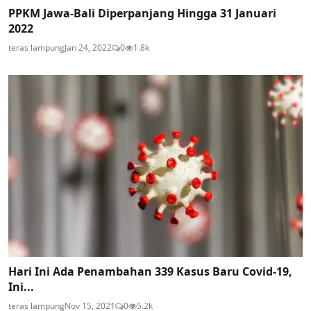
PPKM Jawa-Bali Diperpanjang Hingga 31 Januari
2022
teras lampung
Jan 24, 2022
0
1.8k
Hari Ini Ada Penambahan 339 Kasus Baru Covid-19,
Ini...
teras lampung
Nov 15, 2021
0
5.2k