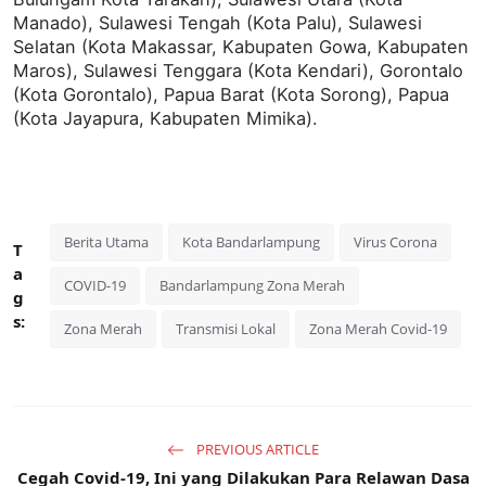
Manado), Sulawesi Tengah (Kota Palu), Sulawesi
Selatan (Kota Makassar, Kabupaten Gowa, Kabupaten
Maros), Sulawesi Tenggara (Kota Kendari), Gorontalo
(Kota Gorontalo), Papua Barat (Kota Sorong), Papua
(Kota Jayapura, Kabupaten Mimika).
Berita Utama
Kota Bandarlampung
Virus Corona
T
a
COVID-19
Bandarlampung Zona Merah
g
s:
Zona Merah
Transmisi Lokal
Zona Merah Covid-19
PREVIOUS ARTICLE
Cegah Covid-19, Ini yang Dilakukan Para Relawan Dasa