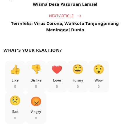
Wisma Desa Pasuruan Lamsel
NEXT ARTICLE
Terinfeksi Virus Corona, Walikota Tanjungpinang
Meninggal Dunia
WHAT'S YOUR REACTION?
Like
Dislike
Love
Funny
Wow
0
0
0
0
0
Sad
Angry
0
0