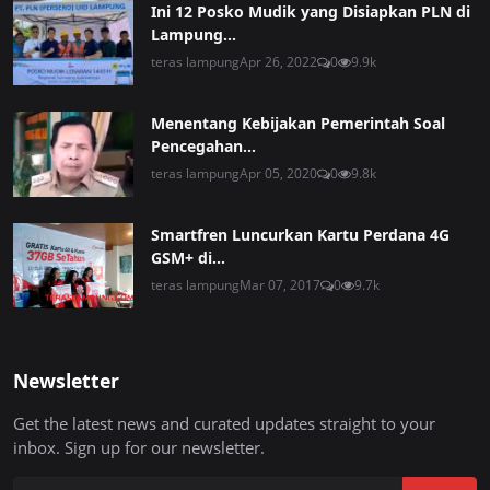
Ini 12 Posko Mudik yang Disiapkan PLN di
Lampung...
teras lampung
Apr 26, 2022
0
9.9k
Menentang Kebijakan Pemerintah Soal
Pencegahan...
teras lampung
Apr 05, 2020
0
9.8k
Smartfren Luncurkan Kartu Perdana 4G
GSM+ di...
teras lampung
Mar 07, 2017
0
9.7k
Newsletter
Get the latest news and curated updates straight to your
inbox. Sign up for our newsletter.