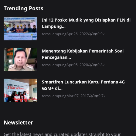
Trending Posts
Ini 12 Posko Mudik yang Disiapkan PLN di
Lampung...
teras lampung
Apr 26, 2022
0
9.9k
Menentang Kebijakan Pemerintah Soal
Pencegahan...
teras lampung
Apr 05, 2020
0
9.8k
Smartfren Luncurkan Kartu Perdana 4G
GSM+ di...
teras lampung
Mar 07, 2017
0
9.7k
Newsletter
Get the latest news and curated updates straight to your