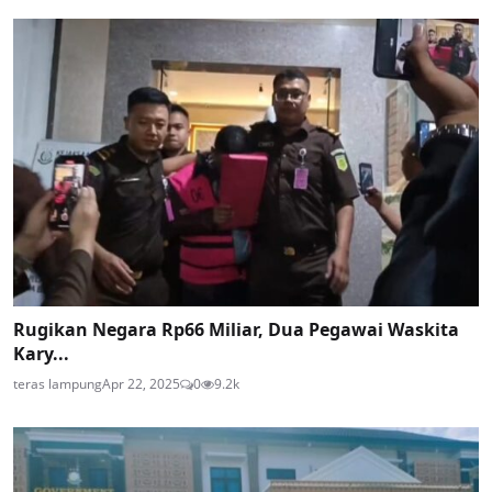
Rugikan Negara Rp66 Miliar, Dua Pegawai Waskita
Kary...
teras lampung
Apr 22, 2025
0
9.2k