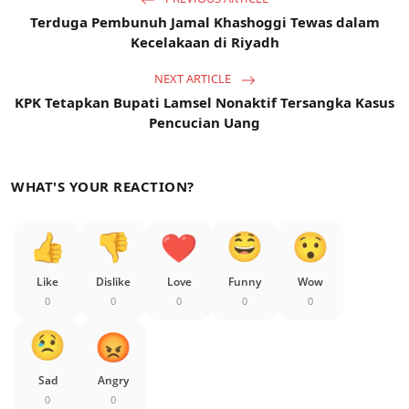
Terduga Pembunuh Jamal Khashoggi Tewas dalam
Kecelakaan di Riyadh
NEXT ARTICLE
KPK Tetapkan Bupati Lamsel Nonaktif Tersangka Kasus
Pencucian Uang
WHAT'S YOUR REACTION?
Like
Dislike
Love
Funny
Wow
0
0
0
0
0
Sad
Angry
0
0