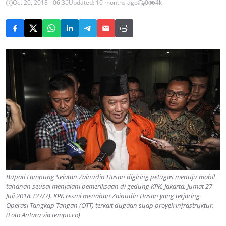
Oct 20, 2018 - 06:36
Updated: 10 months ago
0
4k
Bupati Lampung Selatan Zainudin Hasan digiring petugas menuju mobil
tahanan seusai menjalani pemeriksaan di gedung KPK, Jakarta, Jumat 27
Juli 2018. (27/7). KPK resmi menahan Zainudin Hasan yang terjaring
Operasi Tangkap Tangan (OTT) terkait dugaan suap proyek infrastruktur.
(Foto Antara via tempo.co)