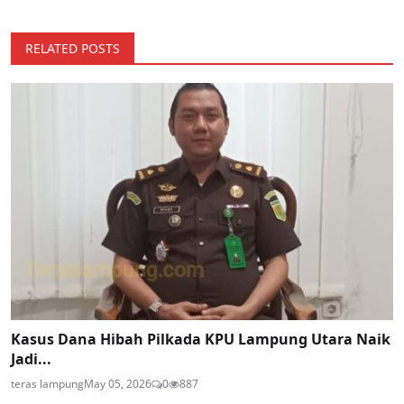
RELATED POSTS
Kasus Dana Hibah Pilkada KPU Lampung Utara Naik
Jadi...
teras lampung
May 05, 2026
0
887