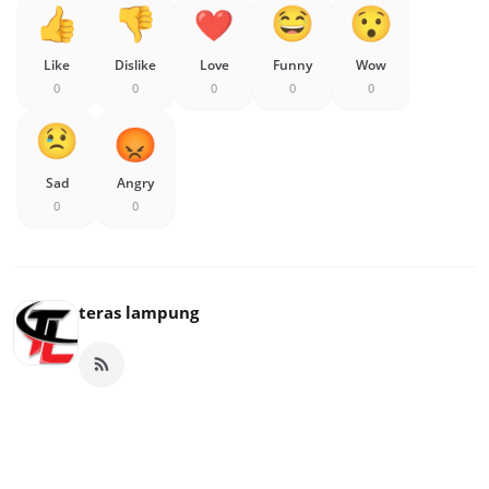
Like
Dislike
Love
Funny
Wow
0
0
0
0
0
Sad
Angry
0
0
teras lampung