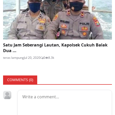
Satu Jam Seberangi Lautan, Kapolsek Cukuh Balak
Dua ...
teras lampung
Jul 20, 2020
0
8.3k
COMMENTS (
0
)