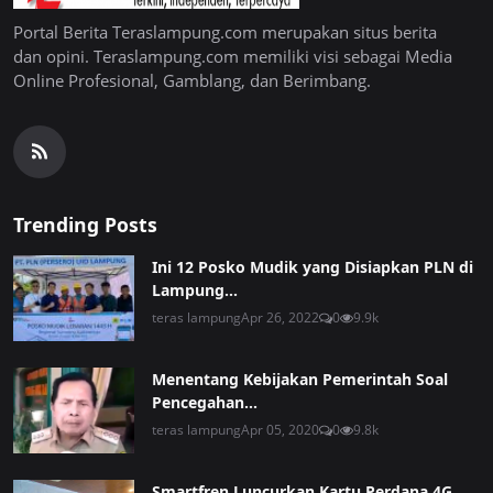
Portal Berita Teraslampung.com merupakan situs berita
dan opini. Teraslampung.com memiliki visi sebagai Media
Online Profesional, Gamblang, dan Berimbang.
Trending Posts
Ini 12 Posko Mudik yang Disiapkan PLN di
Lampung...
teras lampung
Apr 26, 2022
0
9.9k
Menentang Kebijakan Pemerintah Soal
Pencegahan...
teras lampung
Apr 05, 2020
0
9.8k
Smartfren Luncurkan Kartu Perdana 4G