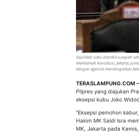
Sejumlah saksi diambil sumpah seb
Mahkamah Konstitusi, Jakarta, Jum
dengan agenda mendengarkan keter
TERASLAMPUNG.COM 
Pilpres yang diajukan P
eksepsi kubu Joko Widod
“Eksepsi pemohon kabur, 
Hakim MK Saldi Isra mem
MK, Jakarta pada Kamis,