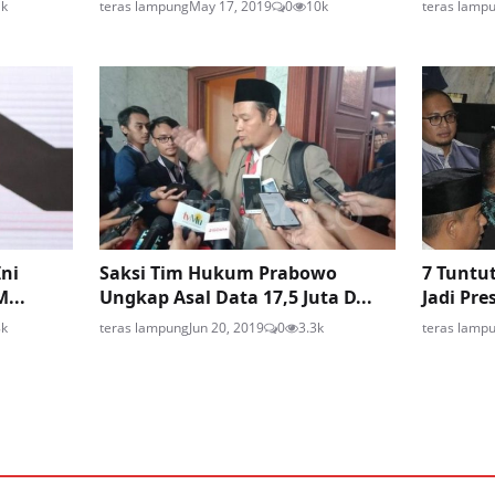
1k
teras lampung
May 17, 2019
0
10k
teras lamp
Ini
Saksi Tim Hukum Prabowo
7 Tuntu
...
Ungkap Asal Data 17,5 Juta D...
Jadi Pre
8k
teras lampung
Jun 20, 2019
0
3.3k
teras lamp