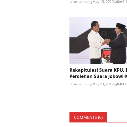
teras lampung
May 13, 2019
0
6.
Rekapitulasi Suara KPU, 
Perolehan Suara Jokowi-M
teras lampung
May 13, 2019
0
1.
COMMENTS (
0
)