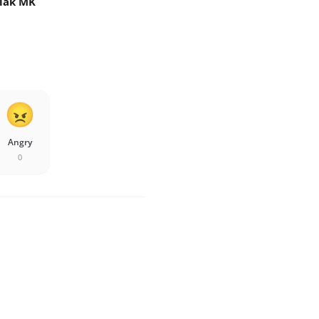
lak MK
Angry
0