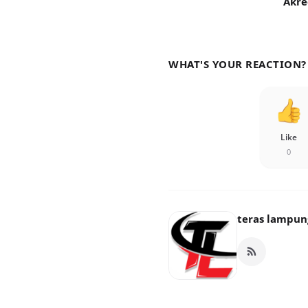
Akre
WHAT'S YOUR REACTION?
Like
0
teras lampun