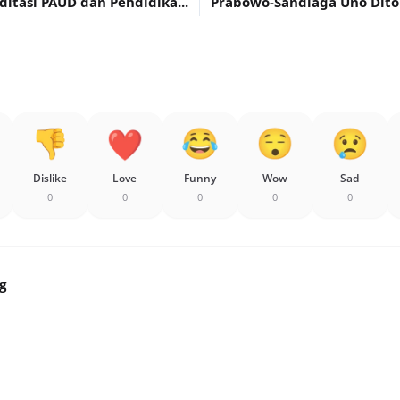
ditasi PAUD dan Pendidika...
Prabowo-Sandiaga Uno Dito
Dislike
Love
Funny
Wow
Sad
0
0
0
0
0
g