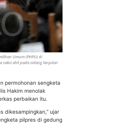
emilihan Umum (PHPU) di
 saksi ahli pada sidang lanjutan
an permohonan sengketa
elis Hakim menolak
rkas perbaikan itu.
s dikesampingkan,” ujar
gketa pilpres di gedung