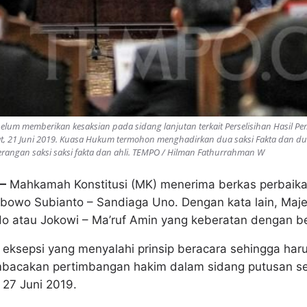
elum memberikan kesaksian pada sidang lanjutan terkait Perselisihan Hasil P
at, 21 Juni 2019. Kuasa Hukum termohon menghadirkan dua saksi Fakta dan dua
angan saksi saksi fakta dan ahli. TEMPO / Hilman Fathurrahman W
—
Mahkamah Konstitusi (MK) menerima berkas perbaik
rabowo Subianto – Sandiaga Uno. Dengan kata lain, Maj
o atau Jokowi – Ma’ruf Amin yang keberatan dengan be
eksepsi yang menyalahi prinsip beracara sehingga haru
bacakan pertimbangan hakim dalam sidang putusan sen
 27 Juni 2019.