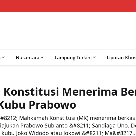
m
Nusantara
Lampung Terkini
Liputan Khu
Konstitusi Menerima Be
 Kubu Prabowo
212; Mahkamah Konstitusi (MK) menerima berkas
diajukan Prabowo Subianto &#8211; Sandiaga Uno. De
 kubu Joko Widodo atau Jokowi &#8211; Ma&#8217..