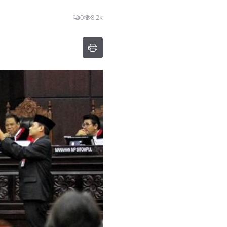
0
8.2k