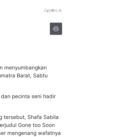
0
4.4k
akan menyumbangkan
umatra Barat, Sabtu
dan pecinta seni hadir
 tersebut, Shafa Sabila
berjudul Gone too Soon
nser mengenang wafatnya