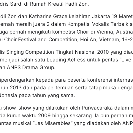
dris Sardi di Rumah Kreatif Fadli Zon.
dli Zon dan Katharine Grace kelahiran Jakarta 19 Maret 
 pernah meraih juara 2 dalam Kompetisi Vokalis Terbaik 
 juga pernah mengikuti kompetisi Choir di Vienna, Austri
al Choir Festival and Competition, Hoi An, Vietnam, 16-
nalis Singing Competition Tingkat Nasional 2010 yang di
enjadi salah satu Leading Actress untuk pentas “Live 
kan ANPS Drama Group.
iperdengarkan kepada para peserta konferensi intern
a tahun 2013 dan pada pertemuan serta tatap muka deng
donesia pada tahun yang sama.
uti show-show yang dilakukan oleh Purwacaraka dalam
ada kurun waktu 2009 hingga sekarang. Ia pun pernah m
ntas musikal “Les Miserables” yang diadakan oleh AN