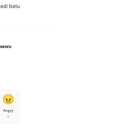
jadi batu
gsewu
Angry
0