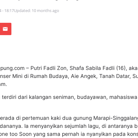
4 - 18:17
Updated: 10 months ago
ng.com – Putri Fadli Zon, Shafa Sabila Fadli (16), 
ser Mini di Rumah Budaya, Aie Angek, Tanah Datar, S
am.
terdiri dari kalangan seniman, budayawan, mahasiswa 
rada di pertemuan kaki dua gunung Marapi-Singgalang
rdananya. Ia menyanyikan sejumlah lagu, di antaranya 
one too Soon yang sama pernah ia nyanyikan pada ko