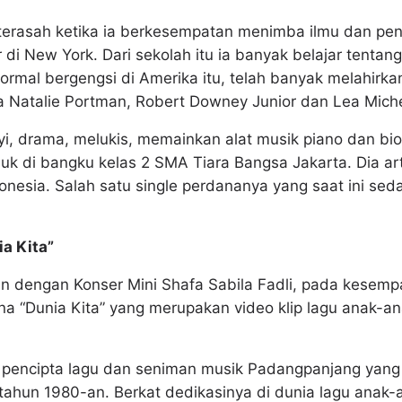
terasah ketika ia berkesempatan menimba ilmu dan pe
i New York. Dari sekolah itu ia banyak belajar tentang 
rmal bergengsi di Amerika itu, telah banyak melahirkan
a Natalie Portman, Robert Downey Junior dan Lea Miche
i, drama, melukis, memainkan alat musik piano dan bi
uk di bangku kelas 2 SMA Tiara Bangsa Jakarta. Dia ar
onesia. Salah satu single perdananya yang saat ini seda
a Kita”
n dengan Konser Mini Shafa Sabila Fadli, pada kesempa
na “Dunia Kita” yang merupakan video klip lagu anak
pencipta lagu dan seniman musik Padangpanjang yang
tahun 1980-an. Berkat dedikasinya di dunia lagu anak-a