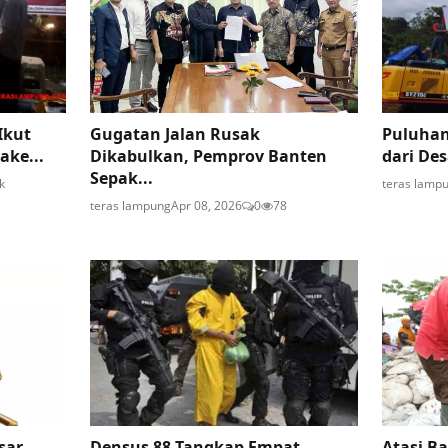
Ikut
Gugatan Jalan Rusak
Puluhan
ake...
Dikabulkan, Pemprov Banten
dari De
Sepak...
k
teras lamp
teras lampung
Apr 08, 2026
0
78
sar
Densus 88 Tangkap Empat
Atasi Ba