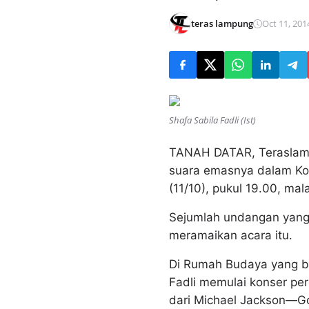
teras lampung
Oct 11, 201
Shafa Sabila Fadli (Ist)
TANAH DATAR, Teraslampu
suara emasnya dalam Kon
(11/10), pukul 19.00, mal
Sejumlah undangan yang 
meramaikan acara itu.
Di Rumah Budaya yang be
Fadli memulai konser pe
dari Michael Jackson—G