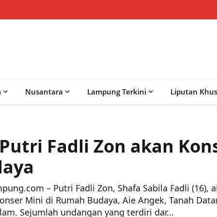
m
Nusantara
Lampung Terkini
Liputan Khu
Putri Fadli Zon akan Kons
daya
ung.com – Putri Fadli Zon, Shafa Sabila Fadli (16
nser Mini di Rumah Budaya, Aie Angek, Tanah Datar
alam. Sejumlah undangan yang terdiri dar...