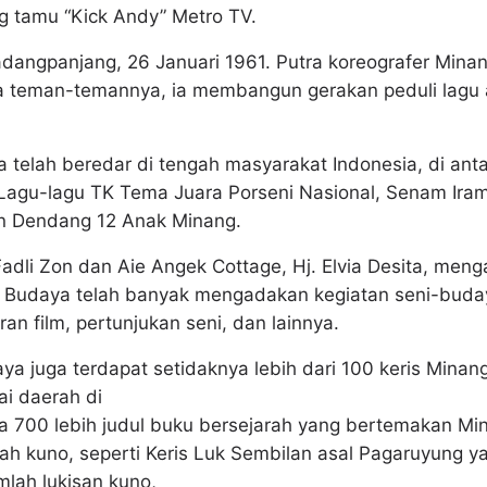
g tamu “Kick Andy” Metro TV.
dangpanjang, 26 Januari 1961. Putra koreografer Minan
 teman-temannya, ia membangun gerakan peduli lagu 
 telah beredar di tengah masyarakat Indonesia, di anta
Lagu-lagu TK Tema Juara Porseni Nasional, Senam Irama
n Dendang 12 Anak Minang.
dli Zon dan Aie Angek Cottage, Hj. Elvia Desita, meng
 Budaya telah banyak mengadakan kegiatan seni-buday
an film, pertunjukan seni, dan lainnya.
aya juga terdapat setidaknya lebih dari 100 keris Mina
ai daerah di
a 700 lebih judul buku bersejarah yang bertemakan M
rah kuno, seperti Keris Luk Sembilan asal Pagaruyung 
mlah lukisan kuno,