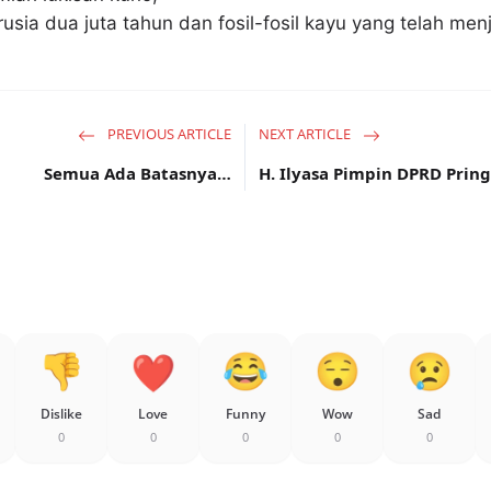
usia dua juta tahun dan fosil-fosil kayu yang telah men
PREVIOUS ARTICLE
NEXT ARTICLE
Semua Ada Batasnya…
H. Ilyasa Pimpin DPRD Prin
Dislike
Love
Funny
Wow
Sad
0
0
0
0
0