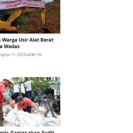
 Warga Usir Alat Berat
sa Wadas
ung
Apr 11, 2023
0
1.9k
njir, Ganjar akan Audit