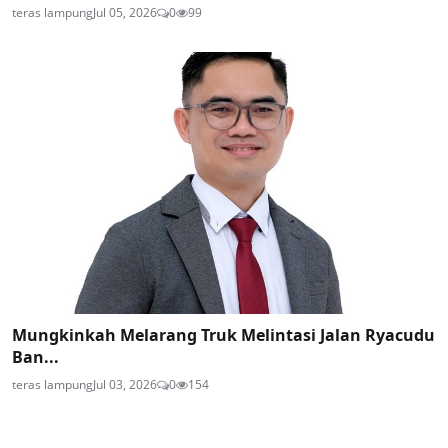
teras lampung
Jul 05, 2026
0
99
Mungkinkah Melarang Truk Melintasi Jalan Ryacudu
Ban...
teras lampung
Jul 03, 2026
0
154