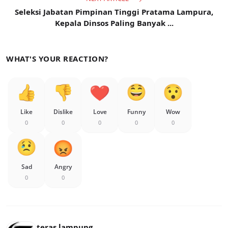
Seleksi Jabatan Pimpinan Tinggi Pratama Lampura,
Kepala Dinsos Paling Banyak ...
WHAT'S YOUR REACTION?
Like
Dislike
Love
Funny
Wow
0
0
0
0
0
Sad
Angry
0
0
teras lampung