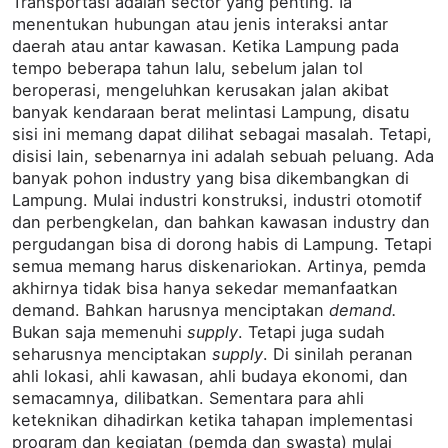
Transportasi adalah sector yang penting. Ia
menentukan hubungan atau jenis interaksi antar
daerah atau antar kawasan. Ketika Lampung pada
tempo beberapa tahun lalu, sebelum jalan tol
beroperasi, mengeluhkan kerusakan jalan akibat
banyak kendaraan berat melintasi Lampung, disatu
sisi ini memang dapat dilihat sebagai masalah. Tetapi,
disisi lain, sebenarnya ini adalah sebuah peluang. Ada
banyak pohon industry yang bisa dikembangkan di
Lampung. Mulai industri konstruksi, industri otomotif
dan perbengkelan, dan bahkan kawasan industry dan
pergudangan bisa di dorong habis di Lampung. Tetapi
semua memang harus diskenariokan. Artinya, pemda
akhirnya tidak bisa hanya sekedar memanfaatkan
demand. Bahkan harusnya menciptakan
demand.
Bukan saja memenuhi
supply
. Tetapi juga sudah
seharusnya menciptakan
supply
. Di sinilah peranan
ahli lokasi, ahli kawasan, ahli budaya ekonomi, dan
semacamnya, dilibatkan. Sementara para ahli
keteknikan dihadirkan ketika tahapan implementasi
program dan kegiatan (pemda dan swasta) mulai