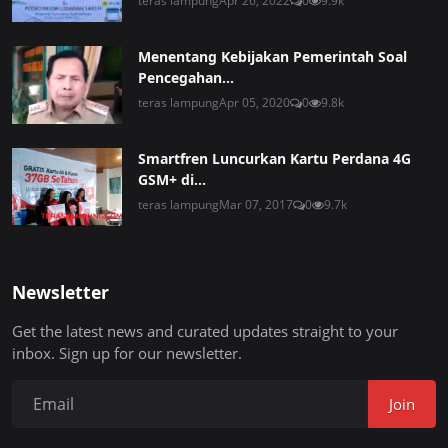
teras lampung
Apr 26, 2022
0
9.9k
Menentang Kebijakan Pemerintah Soal
Pencegahan...
teras lampung
Apr 05, 2020
0
9.8k
Smartfren Luncurkan Kartu Perdana 4G
GSM+ di...
teras lampung
Mar 07, 2017
0
9.7k
Newsletter
Get the latest news and curated updates straight to your
inbox. Sign up for our newsletter.
Join