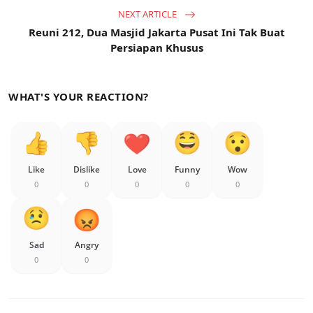
NEXT ARTICLE
Reuni 212, Dua Masjid Jakarta Pusat Ini Tak Buat
Persiapan Khusus
WHAT'S YOUR REACTION?
Like
Dislike
Love
Funny
Wow
0
0
0
0
0
Sad
Angry
0
0