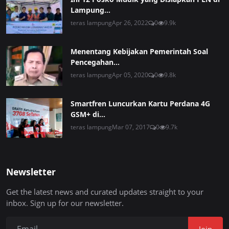
Lampung...
teras lampung
Apr 26, 2022
0
9.9k
Menentang Kebijakan Pemerintah Soal
Pencegahan...
teras lampung
Apr 05, 2020
0
9.8k
Smartfren Luncurkan Kartu Perdana 4G
GSM+ di...
teras lampung
Mar 07, 2017
0
9.7k
Newsletter
Get the latest news and curated updates straight to your
inbox. Sign up for our newsletter.