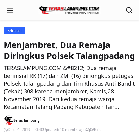
Kriminal
Menjambret, Dua Remaja
Diringkus Polsek Talangpadang
TERASLAMPUNG.COM &#8212; Dua remaja
berinisial RK (17) dan ZM (16) diriongkus petugas
Polsek Talangpadang dan Tim Khusus Anti Bandit
(Tekab) 308 karena menjambret, Kamis,28
November 2019. Dari kedua remaja warga
Kecamatan Talang Padang Kabupaten Tan...
teras lampung
Dec 01, 2019 - 00:40
Updated: 10 months ago
0
7k