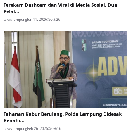
Terekam Dashcam dan Viral di Media Sosial, Dua
Pelak...
teras lampung
Jun 11, 2026
0
26
Tahanan Kabur Berulang, Polda Lampung Didesak
Benahi...
teras lampung
Feb 26, 2026
0
16