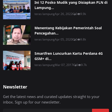
Ini 12 Posko Mudik yang Disiapkan PLN di
Lampung...
teras lampung
Apr 26, 2022
0
9.9k
Menentang Kebijakan Pemerintah Soal
Pencegahan...
teras lampung
Apr 05, 2020
0
9.8k
Smartfren Luncurkan Kartu Perdana 4G
GSM+ di...
teras lampung
Mar 07, 2017
0
9.7k
Newsletter
Get the latest news and curated updates straight to your
inbox. Sign up for our newsletter.