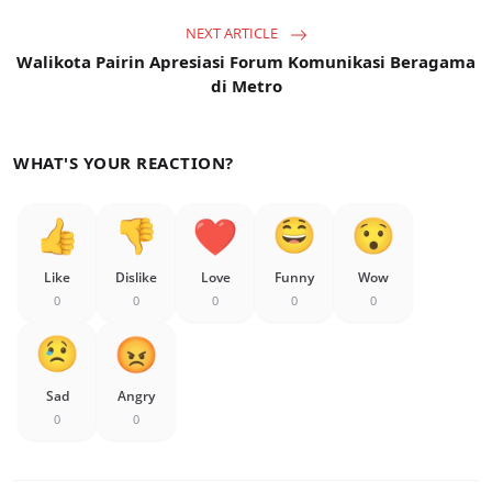
NEXT ARTICLE
Walikota Pairin Apresiasi Forum Komunikasi Beragama
di Metro
WHAT'S YOUR REACTION?
Like
Dislike
Love
Funny
Wow
0
0
0
0
0
Sad
Angry
0
0