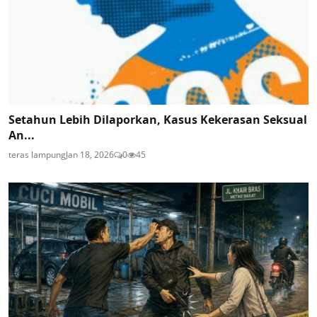
Setahun Lebih Dilaporkan, Kasus Kekerasan Seksual
An...
teras lampung
Jan 18, 2026
0
45