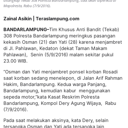
ditangkap Tekab 308 Polresta Bandarlampung, saat akan diperiksa di
Mapolresta, Rabu (7/9/2016).
Zainal Asikin | Teraslampung.com
BANDARLAMPUNG–
Tim Khusus Anti Bandit (Tekab)
308 Polresta Bandarlampung meringkus pasangan
kekasih Osman (21) dan Yati (28) karena menjambret
di Jl. Pahlawan, Kedaton (dekat Taman Makam
Pahlawan), Senin (5/9/2016) malam sekitar pukul
23.00 WIB.
“Osman dan Yati menjambret ponsel korban Rosadi
saat korban sedang menelepon, di Jalan Arif Rahman
Hakim, Bandarlampung. Kedua warga Panjang,
Bandarlampung, kemudian kabur menggunakan
sepeda motor,”kata Kasat Reskrim Polresta
Bandarlampung, Kompol Dery Agung Wijaya, Rabu
(7/9/2016).
Pada saat melakukan aksinya, kata Dery, selain
tersangka Osman dan Yati ada tersangka lain