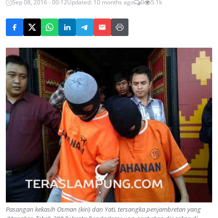
Sep 08, 2016 - 00:12
Updated: 10 months ago
0
5.1k
Pasangan kekasih Osman (kiri) dan Yati, tersangka penjambretan yang