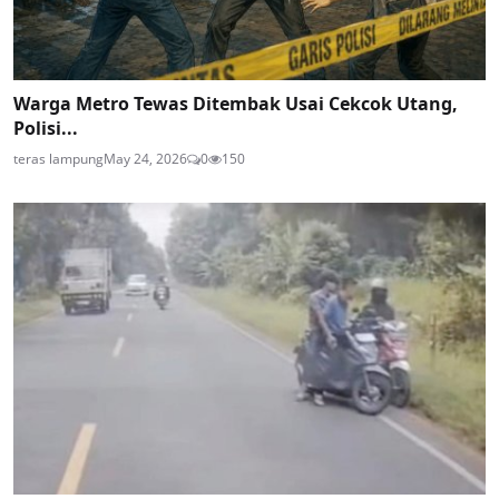
Warga Metro Tewas Ditembak Usai Cekcok Utang,
Polisi...
teras lampung
May 24, 2026
0
150