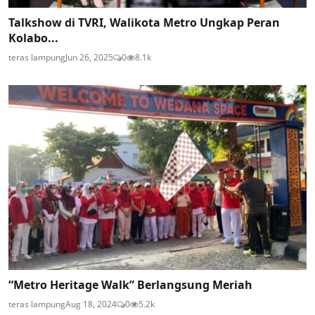
Talkshow di TVRI, Walikota Metro Ungkap Peran
Kolabo...
teras lampung
Jun 26, 2025
0
8.1k
“Metro Heritage Walk” Berlangsung Meriah
teras lampung
Aug 18, 2024
0
5.2k