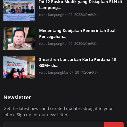
Ini 12 Posko Mudik yang Disiapkan PLN di
Lampung...
teras lampung
Apr 26, 2022
0
9.9k
Menentang Kebijakan Pemerintah Soal
Pencegahan...
teras lampung
Apr 05, 2020
0
9.8k
Smartfren Luncurkan Kartu Perdana 4G
GSM+ di...
teras lampung
Mar 07, 2017
0
9.7k
Newsletter
Get the latest news and curated updates straight to your
inbox. Sign up for our newsletter.