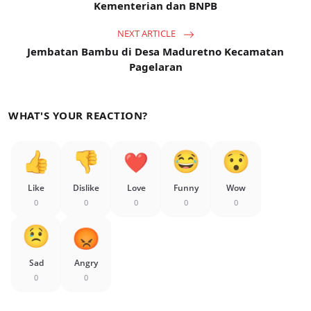
Kementerian dan BNPB
NEXT ARTICLE
Jembatan Bambu di Desa Maduretno Kecamatan
Pagelaran
WHAT'S YOUR REACTION?
Like
Dislike
Love
Funny
Wow
0
0
0
0
0
Sad
Angry
0
0