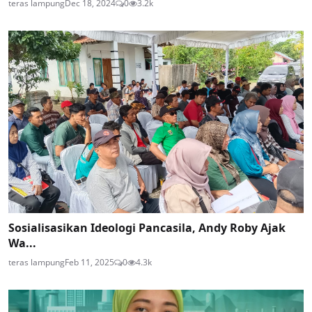
teras lampung
Dec 18, 2024
0
3.2k
Sosialisasikan Ideologi Pancasila, Andy Roby Ajak
Wa...
teras lampung
Feb 11, 2025
0
4.3k