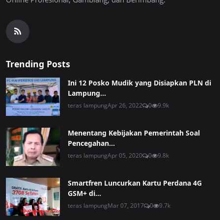
Trending Posts
Ini 12 Posko Mudik yang Disiapkan PLN di
Lampung...
teras lampung
Apr 26, 2022
0
9.9k
Menentang Kebijakan Pemerintah Soal
Pencegahan...
teras lampung
Apr 05, 2020
0
9.8k
Smartfren Luncurkan Kartu Perdana 4G
GSM+ di...
teras lampung
Mar 07, 2017
0
9.7k