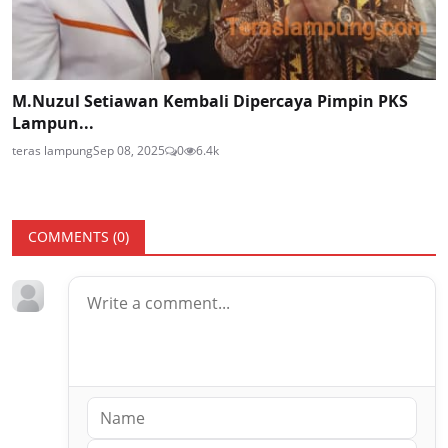
M.Nuzul Setiawan Kembali Dipercaya Pimpin PKS
Lampun...
teras lampung
Sep 08, 2025
0
6.4k
COMMENTS (
0
)