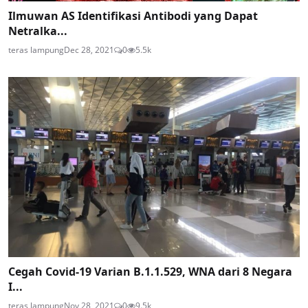
Ilmuwan AS Identifikasi Antibodi yang Dapat
Netralka...
teras lampung
Dec 28, 2021
0
5.5k
Cegah Covid-19 Varian B.1.1.529, WNA dari 8 Negara
I...
teras lampung
Nov 28, 2021
0
9.5k