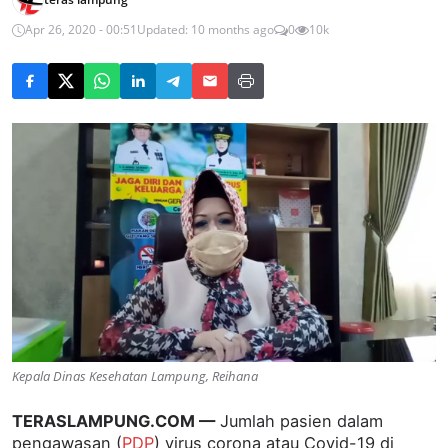
Apr 26, 2020 - 00:51
Updated: 10 months ago
0
10k
Kepala Dinas Kesehatan Lampung, Reihana
TERASLAMPUNG.COM —
Jumlah pasien dalam
pengawasan (
PDP
) virus corona atau Covid-19 di