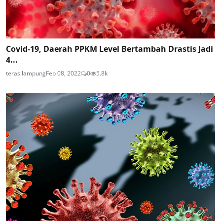
Covid-19, Daerah PPKM Level Bertambah Drastis Jadi
4...
teras lampung
Feb 08, 2022
0
5.8k