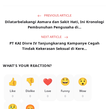
PREVIOUS ARTICLE
Dilatarbelakangi Asmara dan Sakit Hati, Ini Kronologi
Pembunuhan Pengusaha di...
NEXT ARTICLE
PT KAI Divre IV Tanjungkarang Kampanye Cegah
Tindak Kekerasan Seksual di Kere...
WHAT'S YOUR REACTION?
Like
Dislike
Love
Funny
Wow
0
0
0
0
0