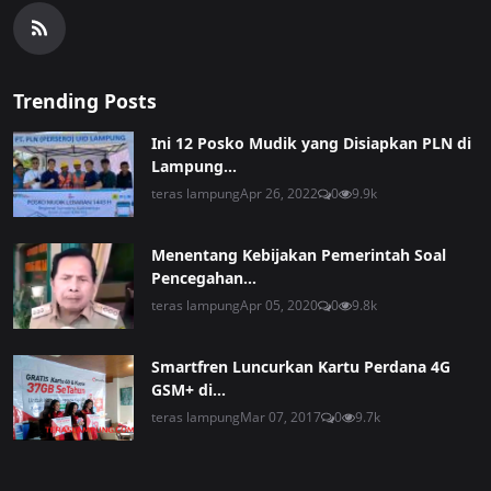
Trending Posts
Ini 12 Posko Mudik yang Disiapkan PLN di
Lampung...
teras lampung
Apr 26, 2022
0
9.9k
Menentang Kebijakan Pemerintah Soal
Pencegahan...
teras lampung
Apr 05, 2020
0
9.8k
Smartfren Luncurkan Kartu Perdana 4G
GSM+ di...
teras lampung
Mar 07, 2017
0
9.7k