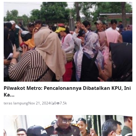
Pilwakot Metro: Pencalonannya Dibatalkan KPU, Ini
Ka...
teras lampung
Nov 21, 2024
0
7.5k