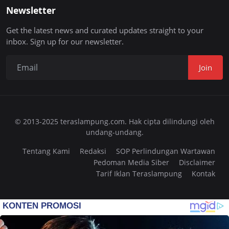
Newsletter
Get the latest news and curated updates straight to your
inbox. Sign up for our newsletter.
Join
© 2013-2025 teraslampung.com. Hak cipta dilindungi oleh
undang-undang.
Tentang Kami
Redaksi
SOP Perlindungan Wartawan
Pedoman Media Siber
Disclaimer
Tarif Iklan Teraslampung
Kontak