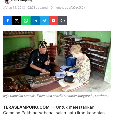
Aug 11, 2018 - 02:53
Updated: 10 months ago
0
5.2k
Rajo Gamolan Mamak Lil bersama peneliti Austarlia Margareth J Karthomi
TERASLAMPUNG.COM —
Untuk melestarikan
Gamolan Pekhing sebagai salah satu ikon kesenian