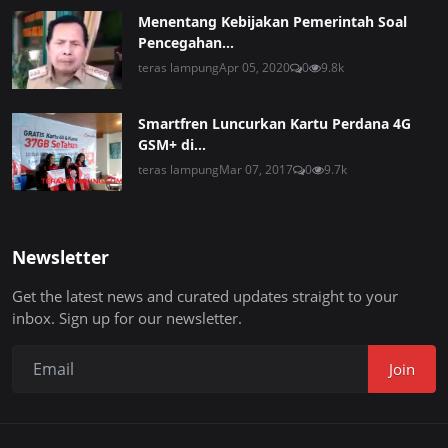
Menentang Kebijakan Pemerintah Soal
Pencegahan...
teras lampung
Apr 05, 2020
0
9.8k
Smartfren Luncurkan Kartu Perdana 4G
GSM+ di...
teras lampung
Mar 07, 2017
0
9.7k
Newsletter
Get the latest news and curated updates straight to your
inbox. Sign up for our newsletter.
Join