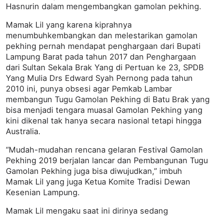
Hasnurin dalam mengembangkan gamolan pekhing.
Mamak Lil yang karena kiprahnya
menumbuhkembangkan dan melestarikan gamolan
pekhing pernah mendapat penghargaan dari Bupati
Lampung Barat pada tahun 2017 dan Penghargaan
dari Sultan Sekala Brak Yang di Pertuan ke 23, SPDB
Yang Mulia Drs Edward Syah Pernong pada tahun
2010 ini, punya obsesi agar Pemkab Lambar
membangun Tugu Gamolan Pekhing di Batu Brak yang
bisa menjadi tengara muasal Gamolan Pekhing yang
kini dikenal tak hanya secara nasional tetapi hingga
Australia.
“Mudah-mudahan rencana gelaran Festival Gamolan
Pekhing 2019 berjalan lancar dan Pembangunan Tugu
Gamolan Pekhing juga bisa diwujudkan,” imbuh
Mamak Lil yang juga Ketua Komite Tradisi Dewan
Kesenian Lampung.
Mamak Lil mengaku saat ini dirinya sedang