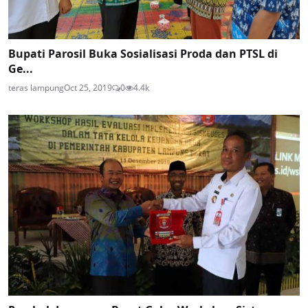
Bupati Parosil Buka Sosialisasi Proda dan PTSL di
Ge...
teras lampung
Oct 25, 2019
0
4.4k