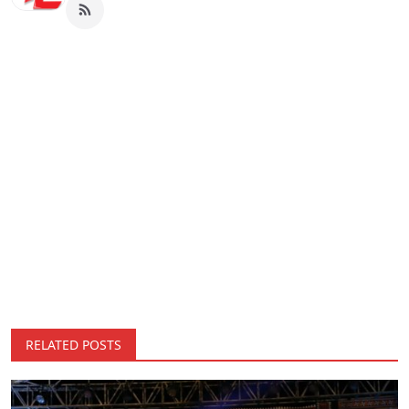
RELATED POSTS