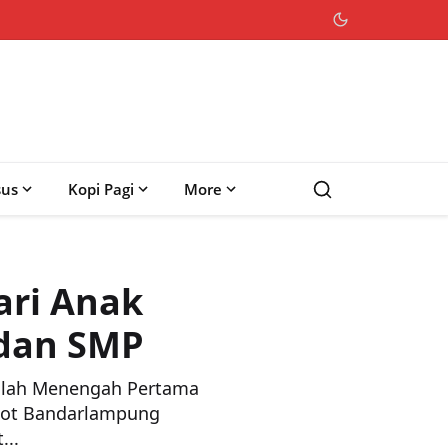
sus
Kopi Pagi
More
ri Anak
 dan SMP
kolah Menengah Pertama
kot Bandarlampung
...