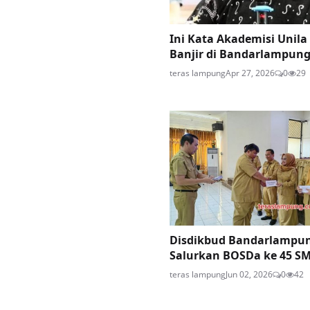
Ini Kata Akademisi Unila
Banjir di Bandarlampun
teras lampung
Apr 27, 2026
0
29
Disdikbud Bandarlampu
Salurkan BOSDa ke 45 SM
teras lampung
Jun 02, 2026
0
42