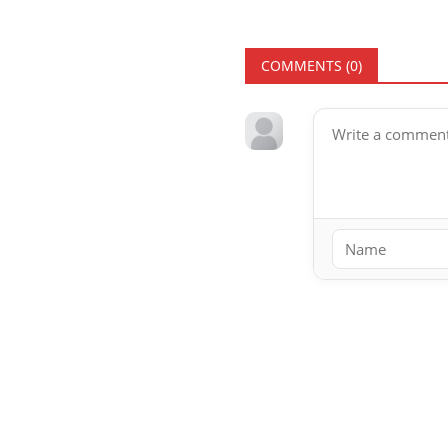
COMMENTS (
0
)