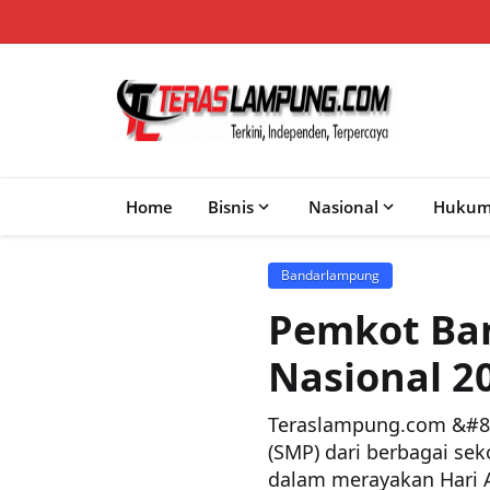
Home
Bisnis
Nasional
Huku
Bandarlampung
Pemkot Ba
Nasional 2
Teraslampung.com &#82
(SMP) dari berbagai s
dalam merayakan Hari A