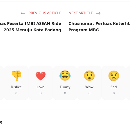
PREVIOUS ARTICLE
NEXT ARTICLE
pas Peserta IMBI ASEAN Ride
Chusnunia : Perluas Keter
2025 Menuju Kota Padang
Program MBG
Dislike
Love
Funny
Wow
Sad
0
0
0
0
0
g