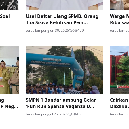
 Soal
Usai Daftar Ulang SPMB, Orang
Warga 
g
Tua Siswa Keluhkan Pem...
Ribu sa
teras lampung
Jun 30, 2026
0
179
teras lamp
ng
SMPN 1 Bandarlampung Gelar
Cairkan
P Neg...
'Fun Run Spansa Vaganza D...
Disdikb
teras lampung
Jul 25, 2026
0
15
teras lamp