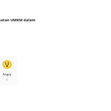
libatan UMKM dalam
Angry
0