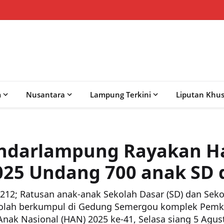
m
Nusantara
Lampung Terkini
Liputan Khu
ndarlampung Rayakan Ha
025 Undang 700 anak SD
12; Ratusan anak-anak Sekolah Dasar (SD) dan Se
ekolah berkumpul di Gedung Semergou komplek Pem
nak Nasional (HAN) 2025 ke-41, Selasa siang 5 Agust