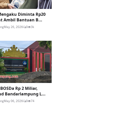
Mengaku Diminta Rp20
at Ambil Bantuan B...
ung
May 26, 2026
0
3k
 BOSDa Rp 2 Miliar,
ud Bandarlampung L...
ung
May 06, 2026
0
74