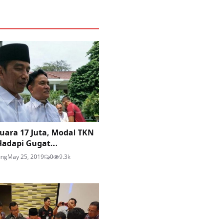
Suara 17 Juta, Modal TKN
Hadapi Gugat...
ung
May 25, 2019
0
9.3k