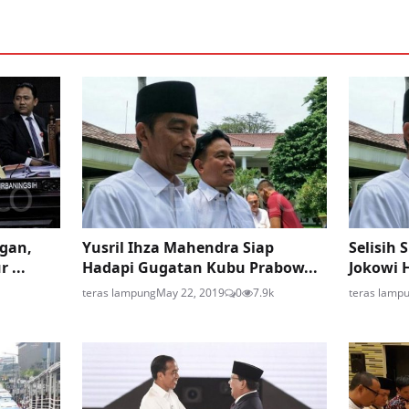
gan,
Yusril Ihza Mahendra Siap
Selisih 
 ...
Hadapi Gugatan Kubu Prabow...
Jokowi 
teras lampung
May 22, 2019
0
7.9k
teras lamp