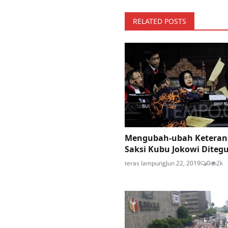
RELATED POSTS
Mengubah-ubah Keteran
Saksi Kubu Jokowi Ditegur
teras lampung
Jun 22, 2019
0
2k