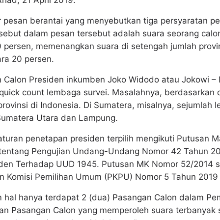
Ahad, 21 April 2019.
ar pesan berantai yang menyebutkan tiga persyaratan pe
isebut dalam pesan tersebut adalah suara seorang calo
 persen, memenangkan suara di setengah jumlah provins
ara 20 persen.
ah Calon Presiden inkumben Joko Widodo atau Jokowi – 
 quick count lembaga survei. Masalahnya, berdasarkan d
provinsi di Indonesia. Di Sumatera, misalnya, sejumlah
 Sumatera Utara dan Lampung.
 aturan penetapan presiden terpilih mengikuti Putusan 
tentang Pengujian Undang-Undang Nomor 42 Tahun 20
siden Terhadap UUD 1945. Putusan MK Nomor 52/2014 
ran Komisi Pemilihan Umum (PKPU) Nomor 5 Tahun 2019
m hal hanya terdapat 2 (dua) Pasangan Calon dalam Pem
an Pasangan Calon yang memperoleh suara terbanyak 