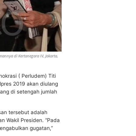
annya di Kertanegara IV, Jakarta,
krasi ( Perludem) Titi
lpres 2019 akan diulang
ang di setengah jumlah
san tersebut adalah
n Wakil Presiden. “Pada
mengabulkan gugatan,”