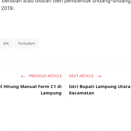
 berubah atau diubah oleh pembentuk undang-undang,”
l 2019.
MK
Perludem
PREVIOUS ARTICLE
NEXT ARTICLE
sil Hitung Manual Form C1 di
Istri Bupati Lampung Utara
Lampung
Kecamatan