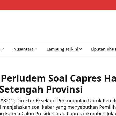
m
Nusantara
Lampung Terkini
Liputan Khu
 Perludem Soal Capres H
Setengah Provinsi
12; Direktur Eksekutif Perkumpulan Untuk Pemilu
ni menjelaskan soal kabar yang menyebutkan Pemilih
ng karena Calon Presiden atau Capres inkumben Joko 