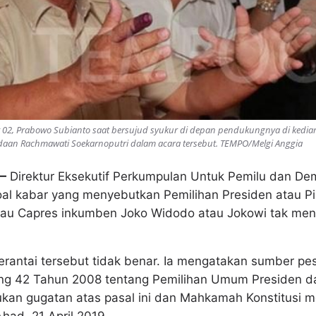
t 02, Prabowo Subianto saat bersujud syukur di depan pendukungnya di kediam
radaan Rachmawati Soekarnoputri dalam acara tersebut. TEMPO/Melgi Anggia
—
Direktur Eksekutif Perkumpulan Untuk Pemilu dan Demo
oal kabar yang menyebutkan Pemilihan Presiden atau Pi
tau Capres inkumben Joko Widodo atau Jokowi tak men
erantai tersebut tidak benar. Ia mengatakan sumber pe
g 42 Tahun 2008 tentang Pemilihan Umum Presiden da
ukan gugatan atas pasal ini dan Mahkamah Konstitusi 