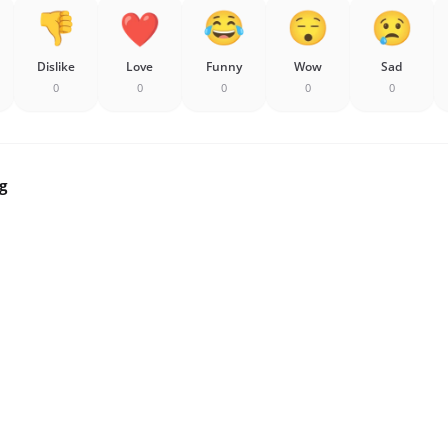
Dislike
Love
Funny
Wow
Sad
0
0
0
0
0
g