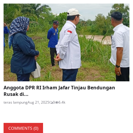
Anggota DPR RI Irham Jafar Tinjau Bendungan
Rusak di...
teras lampung
Aug 21, 2025
0
6.4k
COMMENTS (
0
)