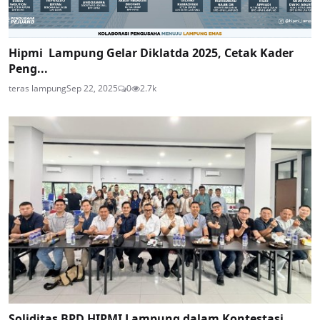
Hipmi Lampung Gelar Diklatda 2025, Cetak Kader
Peng...
teras lampung
Sep 22, 2025
0
2.7k
Soliditas BPD HIPMI Lampung dalam Kontestasi