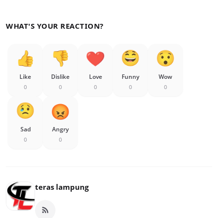
WHAT'S YOUR REACTION?
Like
Dislike
Love
Funny
Wow
0
0
0
0
0
Sad
Angry
0
0
teras lampung