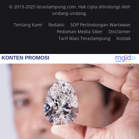
© 2013-2025 teraslampung.com. Hak cipta dilindungi oleh
undang-undang.
Tentang Kami
Redaksi
SOP Perlindungan Wartawan
Pedoman Media Siber
Disclaimer
Tarif Iklan Teraslampung
Kontak