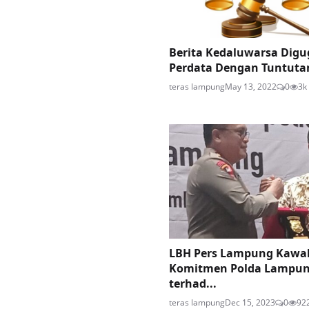
Berita Kedaluwarsa Digu
Perdata Dengan Tuntutan
teras lampung
May 13, 2022
0
3k
LBH Pers Lampung Kawa
Komitmen Polda Lampu
terhad...
teras lampung
Dec 15, 2023
0
92