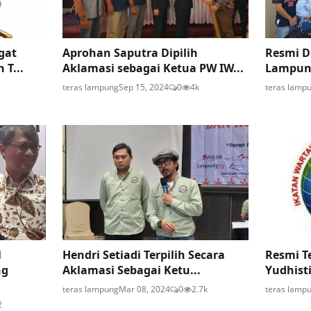
gat
Aprohan Saputra Dipilih
Resmi D
 T...
Aklamasi sebagai Ketua PW IW...
Lampung
teras lampung
Sep 15, 2024
0
4k
teras lamp
l
Hendri Setiadi Terpilih Secara
Resmi Te
ng
Aklamasi Sebagai Ketu...
Yudhisti
teras lampung
Mar 08, 2024
0
2.7k
teras lamp
2