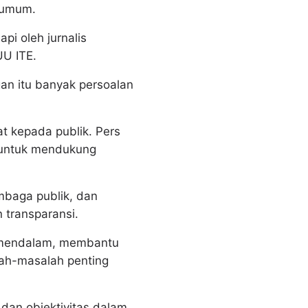
 umum.
i oleh jurnalis
UU ITE.
an itu banyak persoalan
t kepada publik. Pers
a untuk mendukung
mbaga publik, dan
transparansi.
g mendalam, membantu
lah-masalah penting
 dan objektivitas dalam