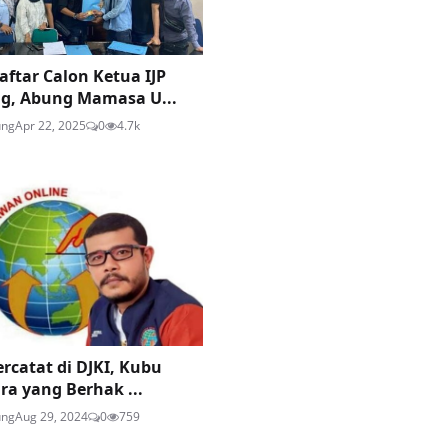
aftar Calon Ketua IJP
, Abung Mamasa U...
ung
Apr 22, 2025
0
4.7k
rcatat di DJKI, Kubu
ra yang Berhak ...
ung
Aug 29, 2024
0
759