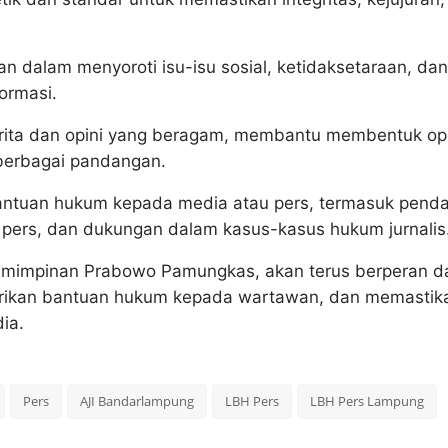
n dalam menyoroti isu-isu sosial, ketidaksetaraan, da
ormasi.
ita dan opini yang beragam, membantu membentuk opin
berbagai pandangan.
ntuan hukum kepada media atau pers, termasuk pend
pers, dan dukungan dalam kasus-kasus hukum jurnalis
emimpinan Prabowo Pamungkas, akan terus berperan d
ikan bantuan hukum kepada wartawan, dan memastikan 
ia.
Pers
AJI Bandarlampung
LBH Pers
LBH Pers Lampung