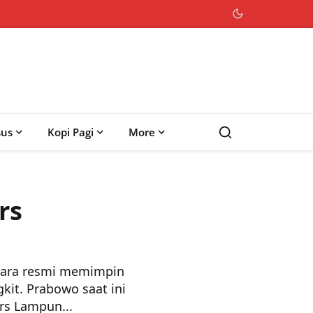
sus
Kopi Pagi
More
rs
ra resmi memimpin
it. Prabowo saat ini
rs Lampun...