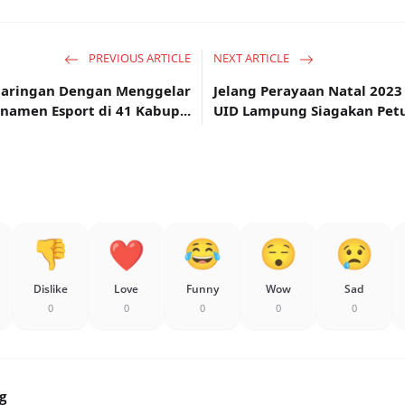
PREVIOUS ARTICLE
NEXT ARTICLE
 Jaringan Dengan Menggelar
Jelang Perayaan Natal 2023
namen Esport di 41 Kabup...
UID Lampung Siagakan Petu.
Dislike
Love
Funny
Wow
Sad
0
0
0
0
0
g