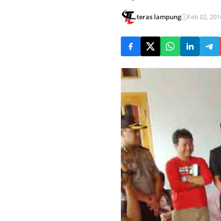
teras lampung
Feb 02, 201