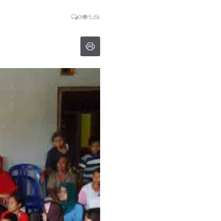
0
5.6k