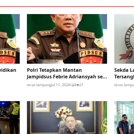
yidikan
Polri Tetapkan Mantan
Sekda L
Jampidsus Febrie Adriansyah se...
Tersangk
teras lampung
Jul 11, 2026
0
21
teras lamp