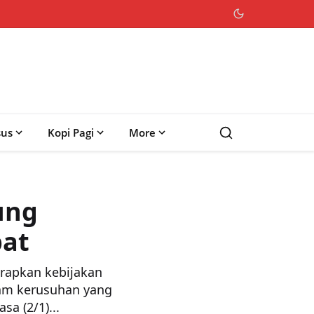
sus
Kopi Pagi
More
ung
pat
apkan kebijakan
am kerusuhan yang
a (2/1)...