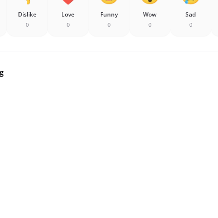
Dislike
Love
Funny
Wow
Sad
0
0
0
0
0
g