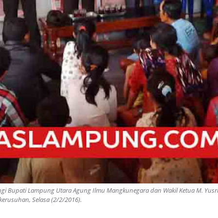
ingi Bupati Lampung Utara Agung Ilmu Mangkunegara dan Wakil Ketua M. Yu
erusuhan, Selasa (2/2/2016).