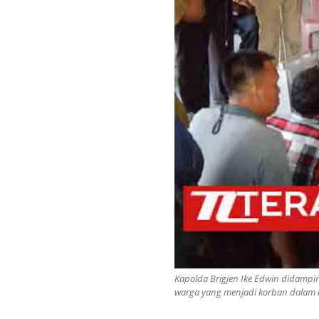
Kapolda Brigjen Ike Edwin didamp
warga yang menjadi korban dalam k