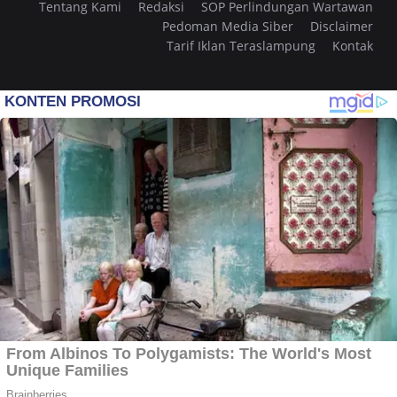
Tentang Kami
Redaksi
SOP Perlindungan Wartawan
Pedoman Media Siber
Disclaimer
Tarif Iklan Teraslampung
Kontak