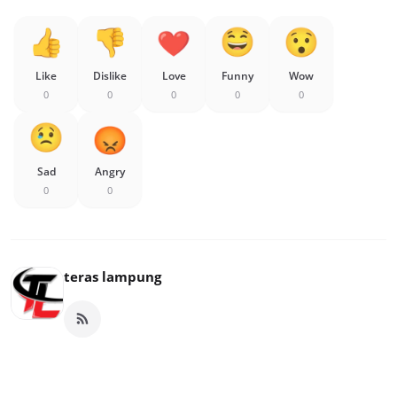
Like
Dislike
Love
Funny
Wow
0
0
0
0
0
Sad
Angry
0
0
teras lampung