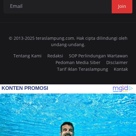
Join
© 2013-2025 teraslampung.com. Hak cipta dilindungi oleh
undang-undang.
Tentang Kami
Redaksi
SOP Perlindungan Wartawan
Pedoman Media Siber
Disclaimer
Tarif Iklan Teraslampung
Kontak