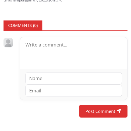
teras lampung
Jan 07, 2022
0
570
COMMENTS (
0
)
Post Comment