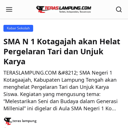
Kabar Sekolah
SMA N 1 Kotagajah akan Helat
Pergelaran Tari dan Unjuk
Karya
TERASLAMPUNG.COM &#8212; SMA Negeri 1
Kotagaajah, Kabupaten Lampung Tengah akan
menghelat Pergelaran Tari dan Unjuk Karya
Siswa. Kegiatan yang mengusung tema:
“Melestarikan Seni dan Budaya dalam Generasi
Millenial” ini digelar di Aula SMA Negeri 1 Ko...
teras lampung