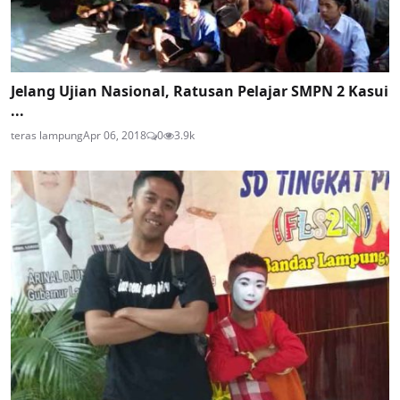
Jelang Ujian Nasional, Ratusan Pelajar SMPN 2 Kasui
...
teras lampung
Apr 06, 2018
0
3.9k