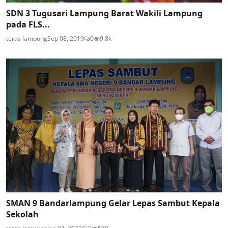
SDN 3 Tugusari Lampung Barat Wakili Lampung
pada FLS...
teras lampung
Sep 08, 2019
0
9.8k
SMAN 9 Bandarlampung Gelar Lepas Sambut Kepala
Sekolah