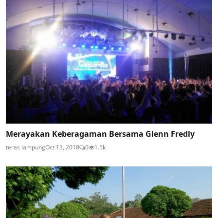
Merayakan Keberagaman Bersama Glenn Fredly
teras lampung
Oct 13, 2018
0
1.5k