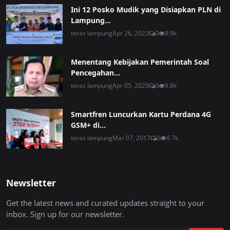
Ini 12 Posko Mudik yang Disiapkan PLN di
Lampung...
teras lampung
Apr 26, 2022
0
9.9k
Menentang Kebijakan Pemerintah Soal
Pencegahan...
teras lampung
Apr 05, 2020
0
9.8k
Smartfren Luncurkan Kartu Perdana 4G
GSM+ di...
teras lampung
Mar 07, 2017
0
9.7k
Newsletter
Get the latest news and curated updates straight to your
inbox. Sign up for our newsletter.