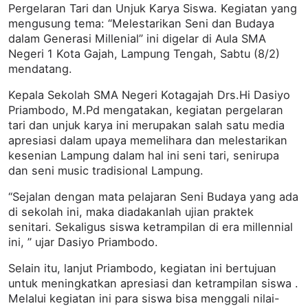
Pergelaran Tari dan Unjuk Karya Siswa. Kegiatan yang
mengusung tema: “Melestarikan Seni dan Budaya
dalam Generasi Millenial” ini digelar di Aula SMA
Negeri 1 Kota Gajah, Lampung Tengah, Sabtu (8/2)
mendatang.
Kepala Sekolah SMA Negeri Kotagajah Drs.Hi Dasiyo
Priambodo, M.Pd mengatakan, kegiatan pergelaran
tari dan unjuk karya ini merupakan salah satu media
apresiasi dalam upaya memelihara dan melestarikan
kesenian Lampung dalam hal ini seni tari, senirupa
dan seni music tradisional Lampung.
“Sejalan dengan mata pelajaran Seni Budaya yang ada
di sekolah ini, maka diadakanlah ujian praktek
senitari. Sekaligus siswa ketrampilan di era millennial
ini, ” ujar Dasiyo Priambodo.
Selain itu, lanjut Priambodo, kegiatan ini bertujuan
untuk meningkatkan apresiasi dan ketrampilan siswa .
Melalui kegiatan ini para siswa bisa menggali nilai-