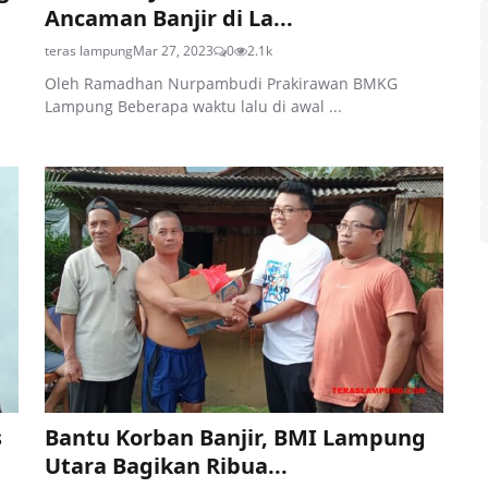
Ancaman Banjir di La...
teras lampung
Mar 27, 2023
0
2.1k
Oleh Ramadhan Nurpambudi Prakirawan BMKG
Lampung Beberapa waktu lalu di awal ...
s
Bantu Korban Banjir, BMI Lampung
Utara Bagikan Ribua...