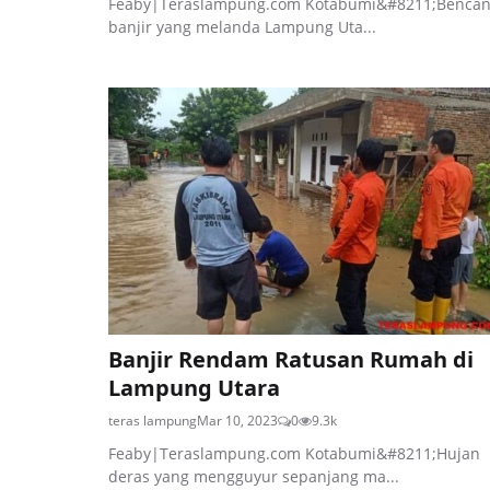
Feaby|Teraslampung.com Kotabumi&#8211;Benca
banjir yang melanda Lampung Uta...
Banjir Rendam Ratusan Rumah di
Lampung Utara
teras lampung
Mar 10, 2023
0
9.3k
Feaby|Teraslampung.com Kotabumi&#8211;Hujan
deras yang mengguyur sepanjang ma...