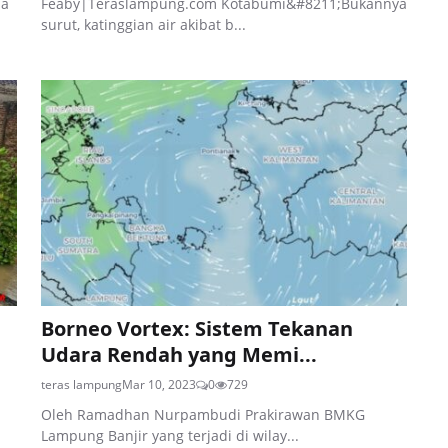
na
Feaby|Teraslampung.com Kotabumi&#8211;Bukannya
surut, katinggian air akibat b...
Borneo Vortex: Sistem Tekanan
Udara Rendah yang Memi...
teras lampung
Mar 10, 2023
0
729
Oleh Ramadhan Nurpambudi Prakirawan BMKG
Lampung Banjir yang terjadi di wilay...