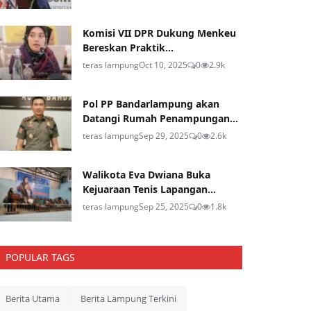
Komisi VII DPR Dukung Menkeu
Bereskan Praktik...
teras lampung
Oct 10, 2025
0
2.9k
Pol PP Bandarlampung akan
Datangi Rumah Penampungan...
teras lampung
Sep 29, 2025
0
2.6k
Walikota Eva Dwiana Buka
Kejuaraan Tenis Lapangan...
teras lampung
Sep 25, 2025
0
1.8k
POPULAR TAGS
Berita Utama
Berita Lampung Terkini