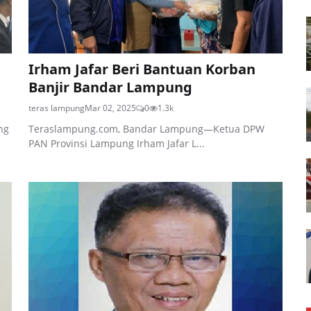
Irham Jafar Beri Bantuan Korban
Banjir Bandar Lampung
teras lampung
Mar 02, 2025
0
1.3k
ng
Teraslampung.com, Bandar Lampung—Ketua DPW
PAN Provinsi Lampung Irham Jafar L...