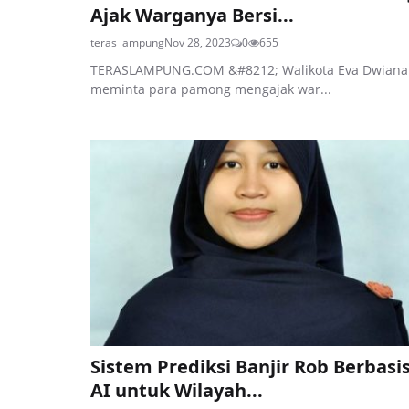
Ajak Warganya Bersi...
teras lampung
Nov 28, 2023
0
655
TERASLAMPUNG.COM &#8212; Walikota Eva Dwiana
meminta para pamong mengajak war...
Sistem Prediksi Banjir Rob Berbasi
AI untuk Wilayah...