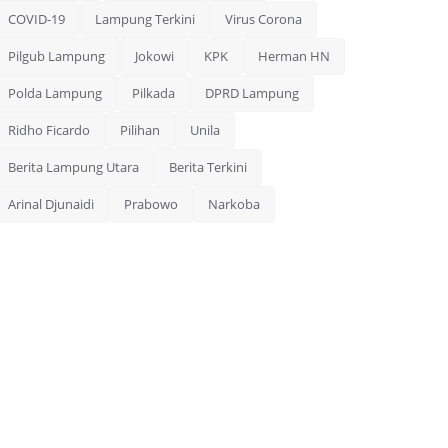
COVID-19
Lampung Terkini
Virus Corona
Pilgub Lampung
Jokowi
KPK
Herman HN
Polda Lampung
Pilkada
DPRD Lampung
Ridho Ficardo
Pilihan
Unila
Berita Lampung Utara
Berita Terkini
Arinal Djunaidi
Prabowo
Narkoba