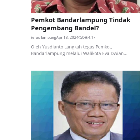
Pemkot Bandarlampung Tindak
Pengembang Bandel?
teras lampung
Apr 18, 2024
0
4.1k
Oleh Yusdianto Langkah tegas Pemkot,
Bandarlampung melalui Walikota Eva Dwian...