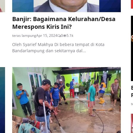
Banjir: Bagaimana Kelurahan/Desa
Merespons Kiris Ini?
teras lampung
Apr 15, 2024
0
5.1k
Oleh Syarief Makhya Di bebera tempat di Kota
Bandarlampung dan sekitarnya dal...
t