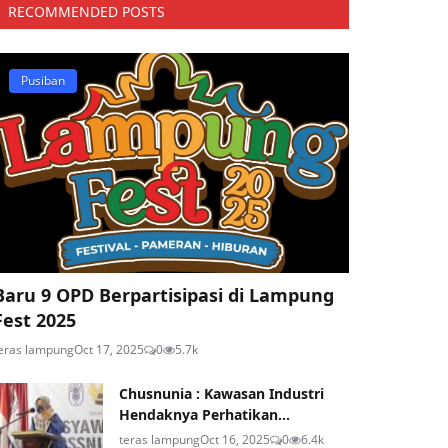
RECOMMENDED POSTS
Pusiban
Baru 9 OPD Berpartisipasi di Lampung
Fest 2025
eras lampung
Oct 17, 2025
0
5.7k
Chusnunia : Kawasan Industri
Hendaknya Perhatikan...
teras lampung
Oct 16, 2025
0
6.4k