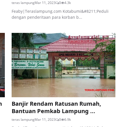
teras lampung
Mar 11, 2023
0
4.3k
Feaby|Teraslampung.com Kotabumi&#8211;Peduli
dengan penderitaan para korban b...
n
Banjir Rendam Ratusan Rumah,
Bantuan Pemkab Lampung ...
teras lampung
Mar 11, 2023
0
6.9k