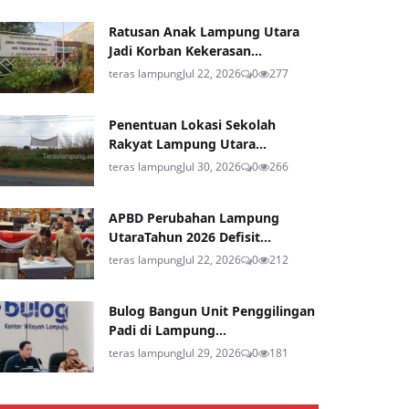
Ratusan Anak Lampung Utara
Jadi Korban Kekerasan...
teras lampung
Jul 22, 2026
0
277
Penentuan Lokasi Sekolah
Rakyat Lampung Utara...
teras lampung
Jul 30, 2026
0
266
APBD Perubahan Lampung
UtaraTahun 2026 Defisit...
teras lampung
Jul 22, 2026
0
212
Bulog Bangun Unit Penggilingan
Padi di Lampung...
teras lampung
Jul 29, 2026
0
181