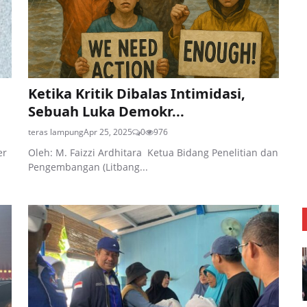
Ketika Kritik Dibalas Intimidasi,
Sebuah Luka Demokr...
teras lampung
Apr 25, 2025
0
976
er
Oleh: M. Faizzi Ardhitara Ketua Bidang Penelitian dan
Pengembangan (Litbang...