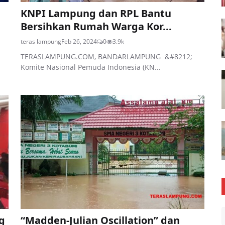
KNPI Lampung dan RPL Bantu
Bersihkan Rumah Warga Kor...
teras lampung
Feb 26, 2024
0
3.9k
TERASLAMPUNG.COM, BANDARLAMPUNG &#8212;
Komite Nasional Pemuda Indonesia (KN...
g
“Madden-Julian Oscillation” dan