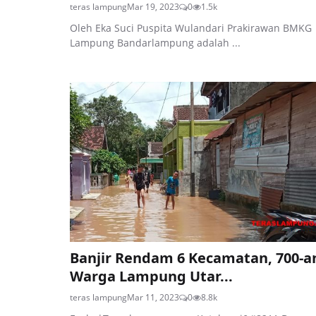
teras lampung
Mar 19, 2023
0
1.5k
Oleh Eka Suci Puspita Wulandari Prakirawan BMKG
Lampung Bandarlampung adalah ...
Banjir Rendam 6 Kecamatan, 700-a
Warga Lampung Utar...
teras lampung
Mar 11, 2023
0
8.8k