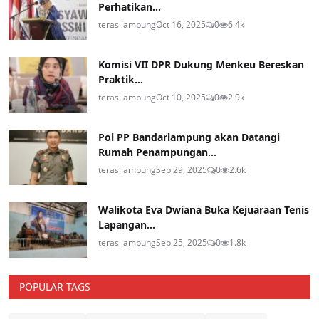
Perhatikan...
teras lampung
Oct 16, 2025
0
6.4k
Komisi VII DPR Dukung Menkeu Bereskan
Praktik...
teras lampung
Oct 10, 2025
0
2.9k
Pol PP Bandarlampung akan Datangi
Rumah Penampungan...
teras lampung
Sep 29, 2025
0
2.6k
Walikota Eva Dwiana Buka Kejuaraan Tenis
Lapangan...
teras lampung
Sep 25, 2025
0
1.8k
POPULAR TAGS