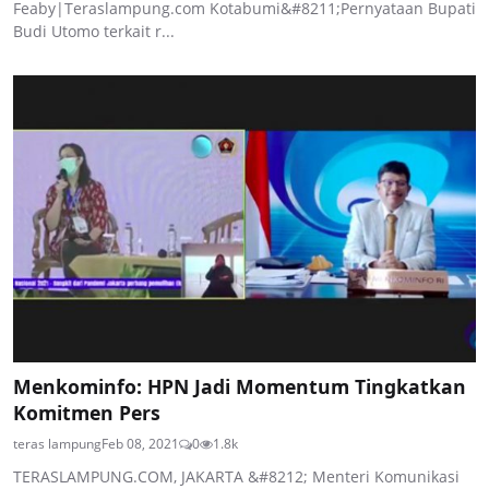
Feaby|Teraslampung.com Kotabumi&#8211;Pernyataan Bupati
Budi Utomo ‎terkait r...
Menkominfo: HPN Jadi Momentum Tingkatkan
Komitmen Pers
teras lampung
Feb 08, 2021
0
1.8k
TERASLAMPUNG.COM, JAKARTA &#8212; Menteri Komunikasi