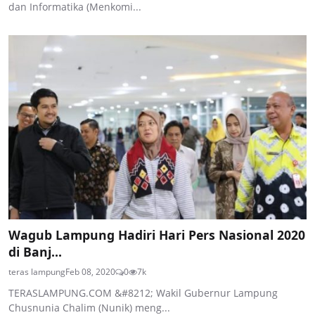
dan Informatika (Menkomi...
Wagub Lampung Hadiri Hari Pers Nasional 2020
di Banj...
teras lampung
Feb 08, 2020
0
7k
TERASLAMPUNG.COM &#8212; Wakil Gubernur Lampung
Chusnunia Chalim (Nunik) meng...