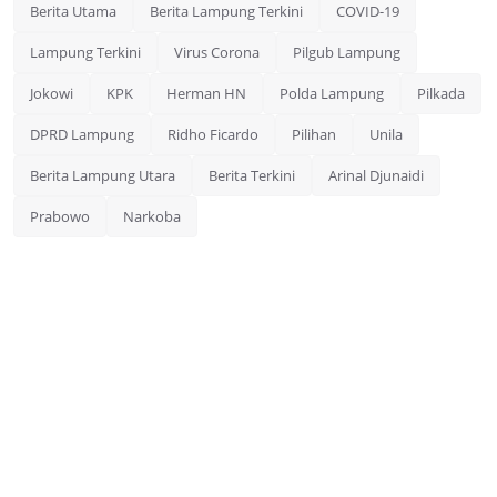
Berita Utama
Berita Lampung Terkini
COVID-19
Lampung Terkini
Virus Corona
Pilgub Lampung
Jokowi
KPK
Herman HN
Polda Lampung
Pilkada
DPRD Lampung
Ridho Ficardo
Pilihan
Unila
Berita Lampung Utara
Berita Terkini
Arinal Djunaidi
Prabowo
Narkoba