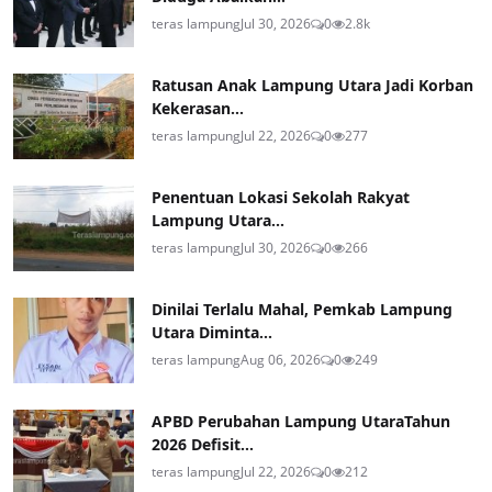
teras lampung
Jul 30, 2026
0
2.8k
Ratusan Anak Lampung Utara Jadi Korban
Kekerasan...
teras lampung
Jul 22, 2026
0
277
Penentuan Lokasi Sekolah Rakyat
Lampung Utara...
teras lampung
Jul 30, 2026
0
266
Dinilai Terlalu Mahal, Pemkab Lampung
Utara Diminta...
teras lampung
Aug 06, 2026
0
249
APBD Perubahan Lampung UtaraTahun
2026 Defisit...
teras lampung
Jul 22, 2026
0
212