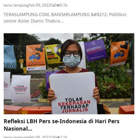
teras lampung
Feb 09, 2022
0
6.1k
TERASLAMPUNG.COM, BANDARLAMPUNG &#8212; Politikus
senior Alzier Dianis Thabra...
Refleksi LBH Pers se-Indonesia di Hari Pers
Nasional...
teras lampung
Feb 09, 2022
0
7.1k