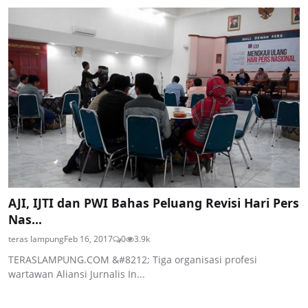
AJI, IJTI dan PWI Bahas Peluang Revisi Hari Pers
Nas...
teras lampung
Feb 16, 2017
0
3.9k
TERASLAMPUNG.COM &#8212; Tiga organisasi profesi
wartawan Aliansi Jurnalis In...