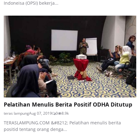
Indoneisa (OPSI) bekerja...
Pelatihan Menulis Berita Positif ODHA Ditutup
teras lampung
Aug 07, 2019
0
8.9k
TERASLAMPUNG.COM &#8212; Pelatihan menulis berita
positid tentang orang denga...