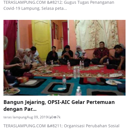
TERASLAMPUNG.COM &#8212; Gugus Tugas Penanganan
Covid-19 Lampung, Selasa peta...
Bangun Jejaring, OPSI-AIC Gelar Pertemuan
dengan Par...
teras lampung
Aug 09, 2019
0
7k
TERASLAMPUNG.COM &#8211; Organisasi Perubahan Sosial