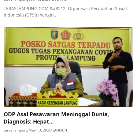
TERASLAMPUNG.COM &#8212; Organisasi Perubahan Sosial
Indonesia (OPSI) mengin...
ODP Asal Pesawaran Meninggal Dunia,
Diagnosis: Hepat...
teras lampung
May 13, 2020
0
8.7k