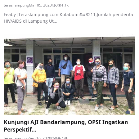
teras lampung
Mar 05, 2023
0
1.1k
Feaby|Teraslampung.com Kotabumi&#8211;Jumlah penderita
HIV/AIDS di Lampung Ut...
Kunjungi AJI Bandarlampung, OPSI Ingatkan
Perspektif...
teras lampung
Sep 16, 2020
0
7.4k