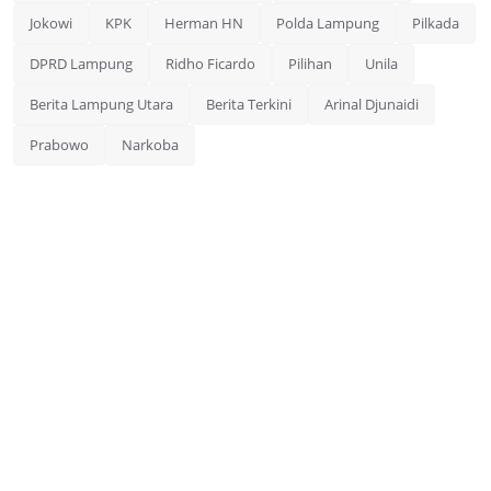
Jokowi
KPK
Herman HN
Polda Lampung
Pilkada
DPRD Lampung
Ridho Ficardo
Pilihan
Unila
Berita Lampung Utara
Berita Terkini
Arinal Djunaidi
Prabowo
Narkoba