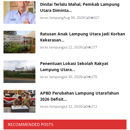
Dinilai Terlalu Mahal, Pemkab Lampung
Utara Diminta...
teras lampung
Aug 06, 2026
0
621
Ratusan Anak Lampung Utara Jadi Korban
Kekerasan...
teras lampung
Jul 22, 2026
0
277
Penentuan Lokasi Sekolah Rakyat
Lampung Utara...
teras lampung
Jul 30, 2026
0
270
APBD Perubahan Lampung UtaraTahun
2026 Defisit...
teras lampung
Jul 22, 2026
0
212
RECOMMENDED POSTS