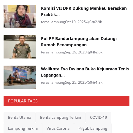
Komisi VII DPR Dukung Menkeu Bereskan
Praktik...
teras lampung
Oct 10, 2025
0
2.9k
Pol PP Bandarlampung akan Datangi
Rumah Penampungan...
teras lampung
Sep 29, 2025
0
2.6k
Walikota Eva Dwiana Buka Kejuaraan Tenis
Lapangan...
teras lampung
Sep 25, 2025
0
1.8k
POPULAR TAGS
Berita Utama
Berita Lampung Terkini
COVID-19
Lampung Terkini
Virus Corona
Pilgub Lampung