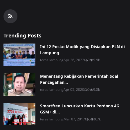
Trending Posts
Ini 12 Posko Mudik yang Disiapkan PLN di
Lampung...
teras lampung
Apr 26, 2022
0
9.9k
Menentang Kebijakan Pemerintah Soal
Pencegahan...
teras lampung
Apr 05, 2020
0
9.8k
Smartfren Luncurkan Kartu Perdana 4G
GSM+ di...
teras lampung
Mar 07, 2017
0
9.7k