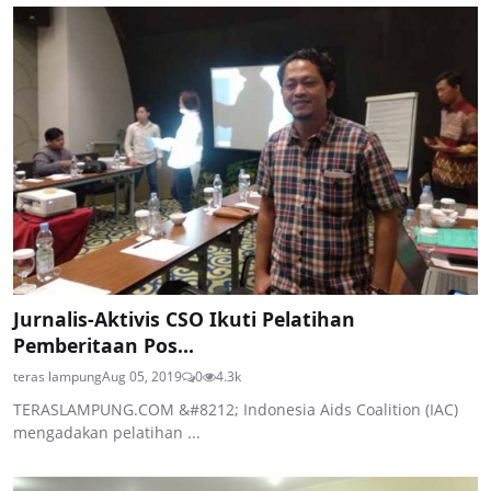
Jurnalis-Aktivis CSO Ikuti Pelatihan
Pemberitaan Pos...
teras lampung
Aug 05, 2019
0
4.3k
TERASLAMPUNG.COM &#8212; Indonesia Aids Coalition (IAC)
mengadakan pelatihan ...