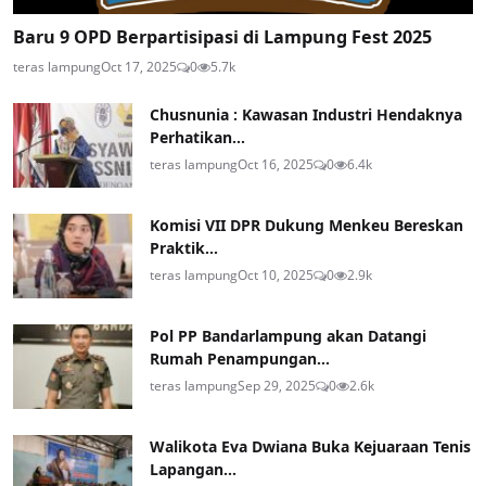
Baru 9 OPD Berpartisipasi di Lampung Fest 2025
teras lampung
Oct 17, 2025
0
5.7k
Chusnunia : Kawasan Industri Hendaknya
Perhatikan...
teras lampung
Oct 16, 2025
0
6.4k
Komisi VII DPR Dukung Menkeu Bereskan
Praktik...
teras lampung
Oct 10, 2025
0
2.9k
Pol PP Bandarlampung akan Datangi
Rumah Penampungan...
teras lampung
Sep 29, 2025
0
2.6k
Walikota Eva Dwiana Buka Kejuaraan Tenis
Lapangan...