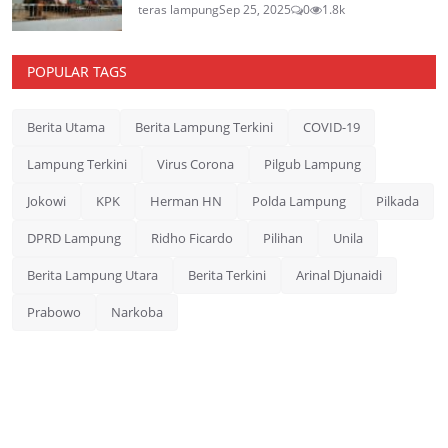
teras lampung
Sep 25, 2025
0
1.8k
POPULAR TAGS
Berita Utama
Berita Lampung Terkini
COVID-19
Lampung Terkini
Virus Corona
Pilgub Lampung
Jokowi
KPK
Herman HN
Polda Lampung
Pilkada
DPRD Lampung
Ridho Ficardo
Pilihan
Unila
Berita Lampung Utara
Berita Terkini
Arinal Djunaidi
Prabowo
Narkoba