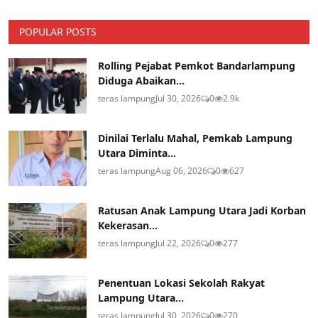
POPULAR POSTS
Rolling Pejabat Pemkot Bandarlampung
Diduga Abaikan...
teras lampung
Jul 30, 2026
0
2.9k
Dinilai Terlalu Mahal, Pemkab Lampung
Utara Diminta...
teras lampung
Aug 06, 2026
0
627
Ratusan Anak Lampung Utara Jadi Korban
Kekerasan...
teras lampung
Jul 22, 2026
0
277
Penentuan Lokasi Sekolah Rakyat
Lampung Utara...
teras lampung
Jul 30, 2026
0
270