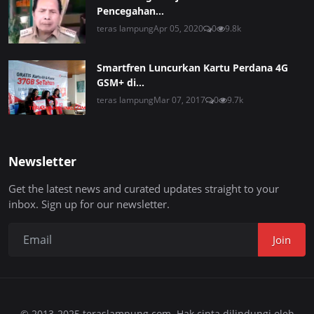
Pencegahan...
teras lampung
Apr 05, 2020
0
9.8k
Smartfren Luncurkan Kartu Perdana 4G
GSM+ di...
teras lampung
Mar 07, 2017
0
9.7k
Newsletter
Get the latest news and curated updates straight to your
inbox. Sign up for our newsletter.
Join
© 2013-2025 teraslampung.com. Hak cipta dilindungi oleh