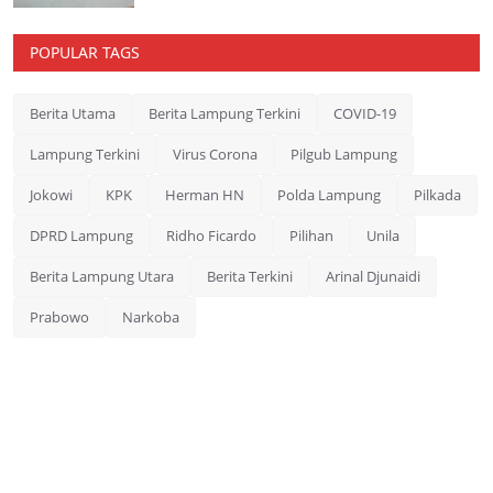
POPULAR TAGS
Berita Utama
Berita Lampung Terkini
COVID-19
Lampung Terkini
Virus Corona
Pilgub Lampung
Jokowi
KPK
Herman HN
Polda Lampung
Pilkada
DPRD Lampung
Ridho Ficardo
Pilihan
Unila
Berita Lampung Utara
Berita Terkini
Arinal Djunaidi
Prabowo
Narkoba