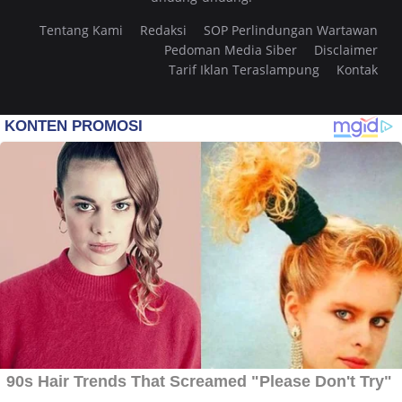
Tentang Kami
Redaksi
SOP Perlindungan Wartawan
Pedoman Media Siber
Disclaimer
Tarif Iklan Teraslampung
Kontak