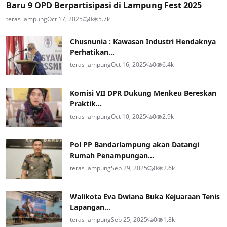
Baru 9 OPD Berpartisipasi di Lampung Fest 2025
teras lampung
Oct 17, 2025
0
5.7k
Chusnunia : Kawasan Industri Hendaknya
Perhatikan...
teras lampung
Oct 16, 2025
0
6.4k
Komisi VII DPR Dukung Menkeu Bereskan
Praktik...
teras lampung
Oct 10, 2025
0
2.9k
Pol PP Bandarlampung akan Datangi
Rumah Penampungan...
teras lampung
Sep 29, 2025
0
2.6k
Walikota Eva Dwiana Buka Kejuaraan Tenis
Lapangan...
teras lampung
Sep 25, 2025
0
1.8k