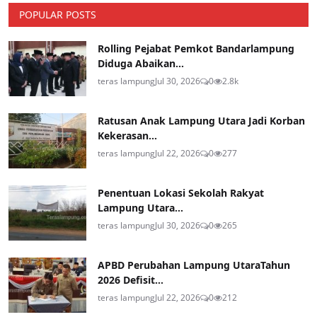
POPULAR POSTS
Rolling Pejabat Pemkot Bandarlampung
Diduga Abaikan...
teras lampung
Jul 30, 2026
0
2.8k
Ratusan Anak Lampung Utara Jadi Korban
Kekerasan...
teras lampung
Jul 22, 2026
0
277
Penentuan Lokasi Sekolah Rakyat
Lampung Utara...
teras lampung
Jul 30, 2026
0
265
APBD Perubahan Lampung UtaraTahun
2026 Defisit...
teras lampung
Jul 22, 2026
0
212