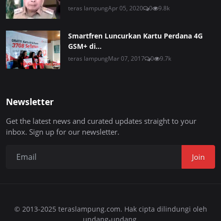
teras lampung
Apr 05, 2020
0
9.8k
Smartfren Luncurkan Kartu Perdana 4G
GSM+ di...
teras lampung
Mar 07, 2017
0
9.7k
Newsletter
Get the latest news and curated updates straight to your
inbox. Sign up for our newsletter.
Join
© 2013-2025 teraslampung.com. Hak cipta dilindungi oleh
undang-undang.