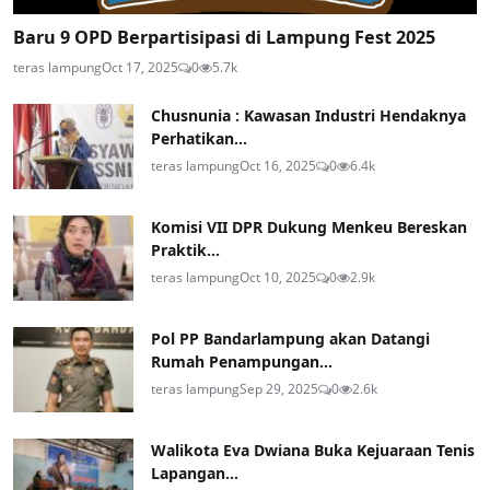
Baru 9 OPD Berpartisipasi di Lampung Fest 2025
teras lampung
Oct 17, 2025
0
5.7k
Chusnunia : Kawasan Industri Hendaknya
Perhatikan...
teras lampung
Oct 16, 2025
0
6.4k
Komisi VII DPR Dukung Menkeu Bereskan
Praktik...
teras lampung
Oct 10, 2025
0
2.9k
Pol PP Bandarlampung akan Datangi
Rumah Penampungan...
teras lampung
Sep 29, 2025
0
2.6k
Walikota Eva Dwiana Buka Kejuaraan Tenis
Lapangan...