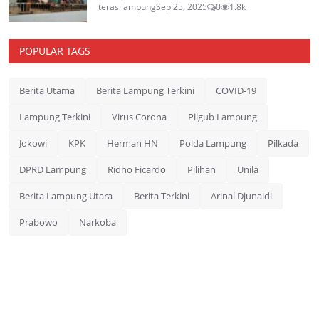
teras lampung
Sep 25, 2025
0
1.8k
POPULAR TAGS
Berita Utama
Berita Lampung Terkini
COVID-19
Lampung Terkini
Virus Corona
Pilgub Lampung
Jokowi
KPK
Herman HN
Polda Lampung
Pilkada
DPRD Lampung
Ridho Ficardo
Pilihan
Unila
Berita Lampung Utara
Berita Terkini
Arinal Djunaidi
Prabowo
Narkoba