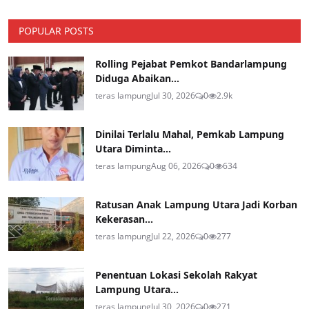
POPULAR POSTS
Rolling Pejabat Pemkot Bandarlampung
Diduga Abaikan...
teras lampung
Jul 30, 2026
0
2.9k
Dinilai Terlalu Mahal, Pemkab Lampung
Utara Diminta...
teras lampung
Aug 06, 2026
0
634
Ratusan Anak Lampung Utara Jadi Korban
Kekerasan...
teras lampung
Jul 22, 2026
0
277
Penentuan Lokasi Sekolah Rakyat
Lampung Utara...
teras lampung
Jul 30, 2026
0
271