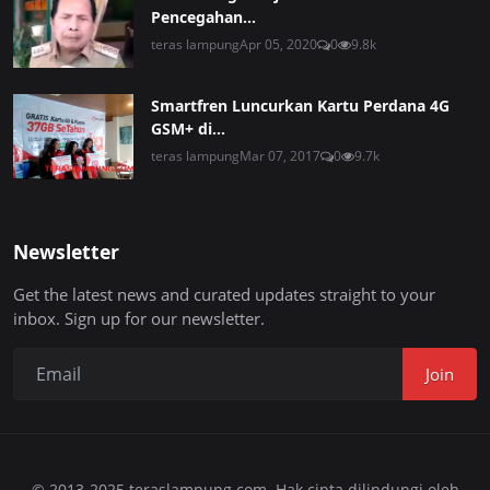
Pencegahan...
teras lampung
Apr 05, 2020
0
9.8k
Smartfren Luncurkan Kartu Perdana 4G
GSM+ di...
teras lampung
Mar 07, 2017
0
9.7k
Newsletter
Get the latest news and curated updates straight to your
inbox. Sign up for our newsletter.
Join
© 2013-2025 teraslampung.com. Hak cipta dilindungi oleh