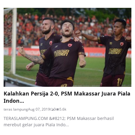
Kalahkan Persija 2-0, PSM Makassar Juara Piala
Indon...
teras lampung
Aug 07, 2019
0
5.6k
TERASLAMPUNG.COM &#8212; PSM Makassar berhasil
merebut gelar juara Piala Indo...