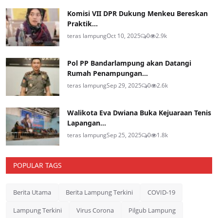
Komisi VII DPR Dukung Menkeu Bereskan
Praktik...
teras lampung
Oct 10, 2025
0
2.9k
Pol PP Bandarlampung akan Datangi
Rumah Penampungan...
teras lampung
Sep 29, 2025
0
2.6k
Walikota Eva Dwiana Buka Kejuaraan Tenis
Lapangan...
teras lampung
Sep 25, 2025
0
1.8k
POPULAR TAGS
Berita Utama
Berita Lampung Terkini
COVID-19
Lampung Terkini
Virus Corona
Pilgub Lampung