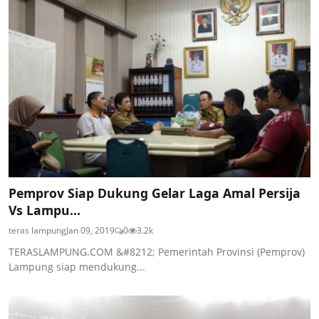
Pemprov Siap Dukung Gelar Laga Amal Persija
Vs Lampu...
teras lampung
Jan 09, 2019
0
3.2k
TERASLAMPUNG.COM &#8212; Pemerintah Provinsi (Pemprov)
Lampung siap mendukung...