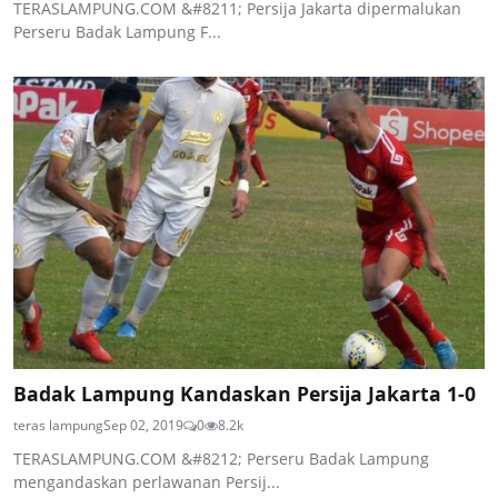
TERASLAMPUNG.COM &#8211; Persija Jakarta dipermalukan
Perseru Badak Lampung F...
Badak Lampung Kandaskan Persija Jakarta 1-0
teras lampung
Sep 02, 2019
0
8.2k
TERASLAMPUNG.COM &#8212; Perseru Badak Lampung
mengandaskan perlawanan Persij...