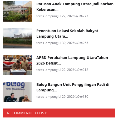
Ratusan Anak Lampung Utara Jadi Korban
Kekerasan...
teras lampung
Jul 22, 2026
0
277
Penentuan Lokasi Sekolah Rakyat
Lampung Utara...
teras lampung
Jul 30, 2026
0
265
APBD Perubahan Lampung UtaraTahun
2026 Defisit...
teras lampung
Jul 22, 2026
0
212
Bulog Bangun Unit Penggilingan Padi di
Lampung...
teras lampung
Jul 29, 2026
0
180
RECOMMENDED POSTS