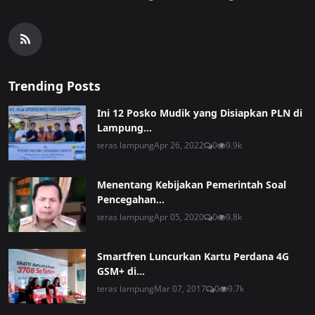
Trending Posts
Ini 12 Posko Mudik yang Disiapkan PLN di
Lampung...
teras lampung
Apr 26, 2022
0
9.9k
Menentang Kebijakan Pemerintah Soal
Pencegahan...
teras lampung
Apr 05, 2020
0
9.8k
Smartfren Luncurkan Kartu Perdana 4G
GSM+ di...
teras lampung
Mar 07, 2017
0
9.7k