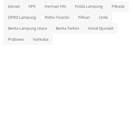
Jokowi
KPK
Herman HN
Polda Lampung
Pilkada
DPRD Lampung
Ridho Ficardo
Pilihan
Unila
Berita Lampung Utara
Berita Terkini
Arinal Djunaidi
Prabowo
Narkoba