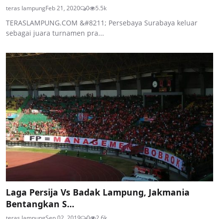
teras lampung
Feb 21, 2020
0
5.5k
TERASLAMPUNG.COM &#8211; Persebaya Surabaya keluar
sebagai juara turnamen pra...
Laga Persija Vs Badak Lampung, Jakmania
Bentangkan S...
teras lampung
Sep 02, 2019
0
2.6k