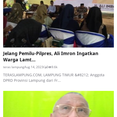
Jelang Pemilu-Pilpres, Ali Imron Ingatkan
Warga Lamt...
teras lampung
Aug 14, 2023
0
9.6k
TERASLAMPUNG.COM, LAMPUNG TIMUR &#8212; Anggota
DPRD Provinsi Lampung dari Fr...