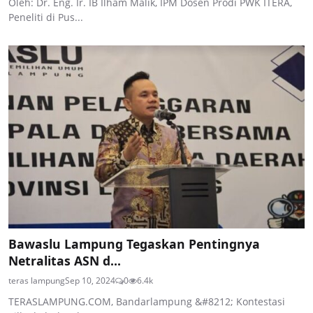
Oleh: Dr. Eng. Ir. IB Ilham Malik, IPM Dosen Prodi PWK ITERA,
Peneliti di Pus...
Bawaslu Lampung Tegaskan Pentingnya
Netralitas ASN d...
teras lampung
Sep 10, 2024
0
6.4k
TERASLAMPUNG.COM, Bandarlampung &#8212; Kontestasi