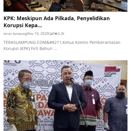
KPK: Meskipun Ada Pilkada, Penyelidikan
Korupsi Kepa...
teras lampung
Nov 10, 2020
0
3.2k
TERASLAMPUNG.COM&#8211;Ketua Komisi Pemberantasan
Korupsi (KPK) Firli Bahuri ...