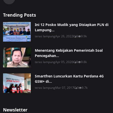
Trending Posts
Ini 12 Posko Mudik yang Disiapkan PLN di
Lampung...
teras lampung
Apr 26, 2022
0
9.9k
Menentang Kebijakan Pemerintah Soal
Pencegahan...
teras lampung
Apr 05, 2020
0
9.8k
Smartfren Luncurkan Kartu Perdana 4G
GSM+ di...
teras lampung
Mar 07, 2017
0
9.7k
Newsletter