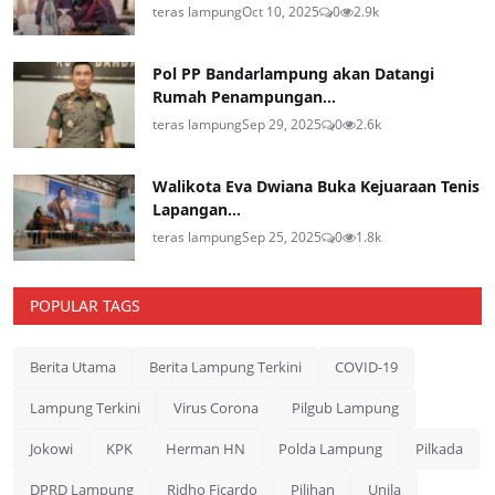
teras lampung
Oct 10, 2025
0
2.9k
Pol PP Bandarlampung akan Datangi
Rumah Penampungan...
teras lampung
Sep 29, 2025
0
2.6k
Walikota Eva Dwiana Buka Kejuaraan Tenis
Lapangan...
teras lampung
Sep 25, 2025
0
1.8k
POPULAR TAGS
Berita Utama
Berita Lampung Terkini
COVID-19
Lampung Terkini
Virus Corona
Pilgub Lampung
Jokowi
KPK
Herman HN
Polda Lampung
Pilkada
DPRD Lampung
Ridho Ficardo
Pilihan
Unila