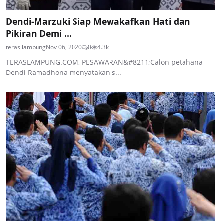
Dendi-Marzuki Siap Mewakafkan Hati dan
Pikiran Demi ...
teras lampung
Nov 06, 2020
0
4.3k
TERASLAMPUNG.COM, PESAWARAN&#8211;Calon petahana
Dendi Ramadhona menyatakan s...