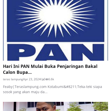
Hari Ini PAN Mulai Buka Penjaringan Bakal
Calon Bupa...
teras lampung
Apr 23, 2024
0
6.6k
Feaby|Teraslampung.com Kotabumi&#8211;Teka-teki siapa
sosok yang akan maju da...