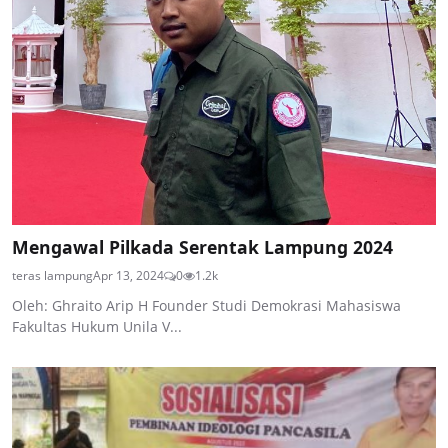
Mengawal Pilkada Serentak Lampung 2024
teras lampung
Apr 13, 2024
0
1.2k
Oleh: Ghraito Arip H Founder Studi Demokrasi Mahasiswa
Fakultas Hukum Unila V...