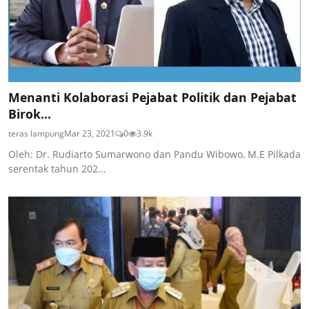
Menanti Kolaborasi Pejabat Politik dan Pejabat
Birok...
teras lampung
Mar 23, 2021
0
3.9k
Oleh: Dr. Rudiarto Sumarwono dan Pandu Wibowo, M.E Pilkada
serentak tahun 202...