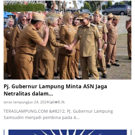
Pj. Gubernur Lampung Minta ASN Jaga
Netralitas dalam...
teras lampung
Jun 24, 2024
0
8.3k
TERASLAMPUNG.COM &#8212; Pj. Gubernur Lampung
Samsudin menjadi pembina pada A...