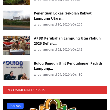
Penentuan Lokasi Sekolah Rakyat
Lampung Utara...
teras lampung
Jul 30, 2026
0
265
APBD Perubahan Lampung UtaraTahun
2026 Defisit...
teras lampung
Jul 22, 2026
0
212
Bulog Bangun Unit Penggilingan Padi di
Lampung...
teras lampung
Jul 29, 2026
0
180
RECOMMENDED POSTS
Pusiban