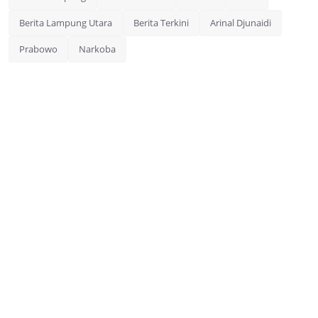
Berita Lampung Utara
Berita Terkini
Arinal Djunaidi
Prabowo
Narkoba