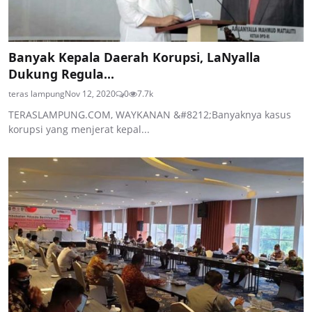
Banyak Kepala Daerah Korupsi, LaNyalla
Dukung Regula...
teras lampung
Nov 12, 2020
0
7.7k
TERASLAMPUNG.COM, WAYKANAN &#8212;Banyaknya kasus
korupsi yang menjerat kepal...