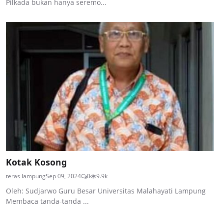
Pilkada bukan hanya seremo...
Kotak Kosong
teras lampung
Sep 09, 2024
0
9.9k
Oleh: Sudjarwo Guru Besar Universitas Malahayati Lampung
Membaca tanda-tanda ...